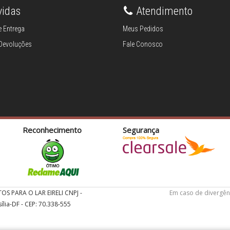
vidas
Atendimento
 Entrega
Meus Pedidos
 Devoluções
Fale Conosco
Reconhecimento
Segurança
TOS PARA O LAR EIRELI CNPJ -
Em caso de divergên
ília-DF - CEP: 70.338-555