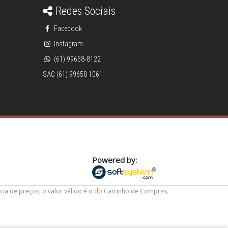
Redes Sociais
Facebook
Instagram
(61) 99658-8122
SAC (61) 99658 1061
Powered by:
cia de preços, o valor válido é o do Carrinho de Compras.