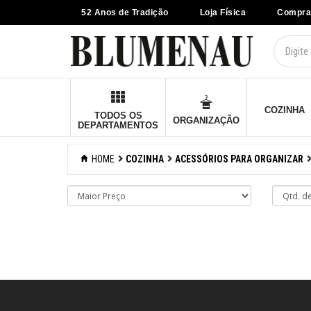
52 Anos de Tradição
Loja Física
Compra
×
Criar Lista
Organização
Cozinha
COZINHA
TODOS OS
ORGANIZAÇÃO
DEPARTAMENTOS
Acessórios para
confeitaria
HOME
COZINHA
ACESSÓRIOS PARA ORGANIZAR
Acessórios para
cozinhar
Acessórios para
organizar
Acessórios
Barras