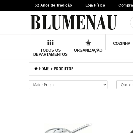
52 Anos de Tradição
Loja Física
Compra
×
Criar Lista
Organização
COZINHA
Cozinha
TODOS OS
ORGANIZAÇÃO
DEPARTAMENTOS
Eletros
HOME
PRODUTOS
Mesa
Cama e banho
Móveis
Decoração