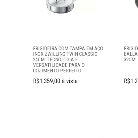
Login
Criar conta
Pesquisar Lista
Fale
FRIGIDEIRA COM TAMPA EM AÇO
FRIGI
Conosco
INOX ZWILLING TWIN CLASSIC
BALLA
61
24CM: TECNOLOGIA E
32CM
996581061
VERSATILIDADE PARA O
COZIMENTO PERFEITO
Televendas
R$1.359,00 à vista
R$1.2
61
996588122