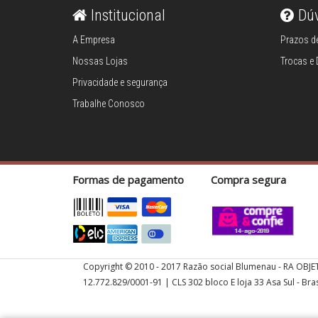
Cesto de roupas
Institucional
Dú
Cestos
A Empresa
Prazos de
organizadores
Nossas Lojas
Trocas e
Privacidade e segurança
Escovas
Trabalhe Conosco
Espanadores
Lixeiras
Formas de pagamento
Compra segura
Mops
Organizadores
Copyright © 2010 - 2017 Razão social Blumenau - RA OBJE
multiuso
12.772.829/0001-91 | CLS 302 bloco E loja 33 Asa Sul - Bras
Porta-controle