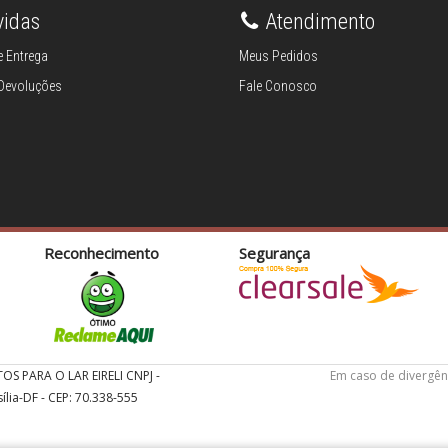
vidas
Atendimento
 Entrega
Meus Pedidos
 Devoluções
Fale Conosco
Reconhecimento
Segurança
TOS PARA O LAR EIRELI CNPJ -
Em caso de divergên
ília-DF - CEP: 70.338-555