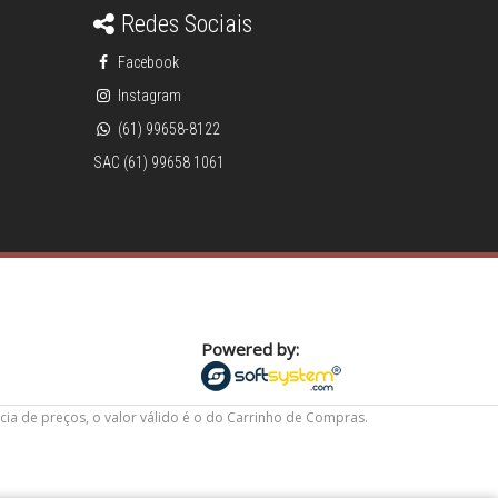
Redes Sociais
Facebook
Instagram
(61) 99658-8122
SAC (61) 99658 1061
Powered by:
cia de preços, o valor válido é o do Carrinho de Compras.