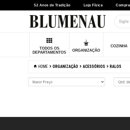
52 Anos de Tradição
Loja Física
Compra
×
Criar Lista
Organização
Acessórios
COZINHA
TODOS OS
ORGANIZAÇÃO
DEPARTAMENTOS
Organizadores de
pia
HOME
ORGANIZAÇÃO
ACESSÓRIOS
RALOS
Ralos
Caixas
organizadoras
Carrinhos e
fruteiras