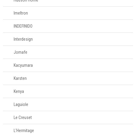
Hudson Home
Imeltron
INDEFINIDO
Interdesign
Jomafe
Kacyumara
Karsten
Kenya
Laguiole
Le Creuset
L'Hermitage