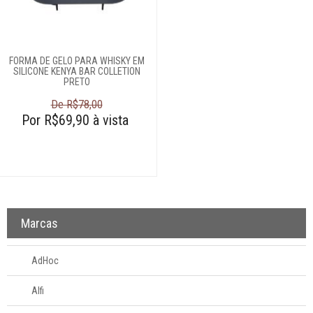
Boleiras
Dispensers de
cereais
FORMA DE GELO PARA WHISKY EM
SILICONE KENYA BAR COLLETION
Escorredores de
PRETO
pratos
De R$78,00
Formas de gelo
Por R$69,90 à vista
Fruteiras
Funil
Gamelas
Lancheira
Pia
Marcas
Porta-detergente
Porta-frios
AdHoc
Porta-
guardanapos
Alfi
Porta-ovos