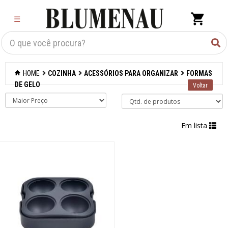
×
☰
Criar Lista
Organização
HOME
COZINHA
ACESSÓRIOS PARA ORGANIZAR
FORMAS
Cozinha
DE GELO
Acessórios para
confeitaria
Em lista
Acessórios para
cozinhar
Acessórios para
organizar
Acessórios
Barras