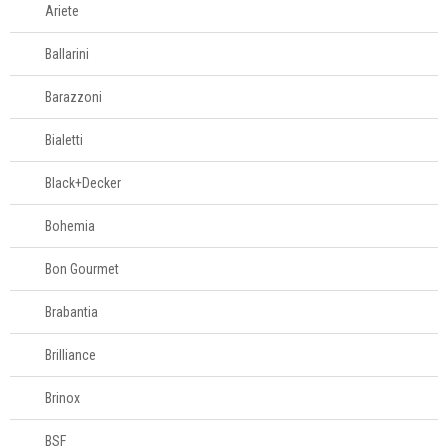
Ariete
Porta-pão
Porta-papel
Ballarini
Porta-talheres
Barazzoni
Porta-utensílios
Potes para
Bialetti
mantimentos
Black+Decker
Pratos para bolo
Queijeiras
Bohemia
Acessórios para
Bon Gourmet
servir
Brabantia
Churrasco
Brilliance
Brinox
Linha infantil
BSF