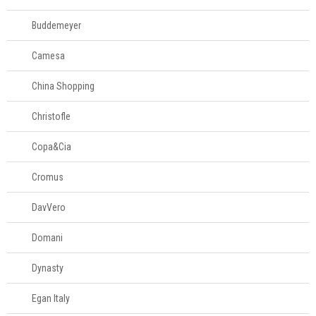
Panelas
Buddemeyer
Eletros
Camesa
China Shopping
Mesa
Christofle
Cama e banho
Copa&Cia
Móveis
Cromus
Decoração
DavVero
Domani
Login
Criar conta
Dynasty
Pesquisar Lista
Egan Italy