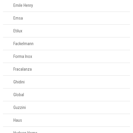
Fale
Emile Henry
Conosco
61
Emsa
996581061
Etilux
Televendas
61
Fackelmann
996588122
Forma Inox
Fracalanza
Ghidini
Global
Guzzini
Haus