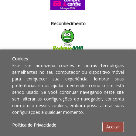
Reconhecimento
Cookies
Segurança
Este site armazena cookies e outras tecnologias
semelhantes no seu computador ou dispositivo móvel
para enriquecer sua experiência, lembrar suas
Powered by:
preferências e nos ajudar a entender como o site está
sendo usado. Se você continuar navegando neste site
Copyright © 2010 - 2017 Razão
Em caso de divergência de
sem alterar as configurações do navegador, concorda
social Blumenau - RA OBJETOS PARA
preços, o valor válido é o do
com o uso desses cookies, embora possa alterar suas
O LAR EIRELI CNPJ -
Carrinho de Compras.
configurações a qualquer momento.
12.772.829/0001-91 | CLS 302 bloco
E loja 33 Asa Sul - Brasília-DF - CEP:
Política de Privacidade
Aceitar
70.338-555