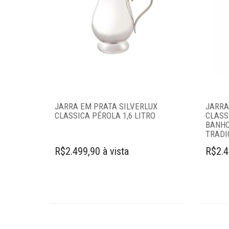
servir
Baldes para
pipoca
Bandejas
Colher coquetel
Concha para
sorvete
Cortadores de
JARRA EM PRATA SILVERLUX
JARRA
CLASSICA PÉROLA 1,6 LITRO
CLASSI
pizza
BANHO
Garrafas
TRADI
squeezes
R$2.499,90 à vista
R$2.4
Jarras e garrafas
Pegadores
Saladeiras
Churrasco