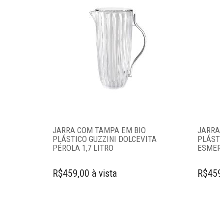
Linha infantil
Panelas
Eletros
Mesa
Cama e banho
JARRA COM TAMPA EM BIO
JARRA
PLÁSTICO GUZZINI DOLCEVITA
PLÁST
PÉROLA 1,7 LITRO
ESMER
Móveis
R$459,00 à vista
R$459
Decoração
Login