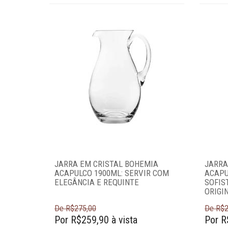
Criar conta
Pesquisar Lista
Fale
Conosco
61
996581061
Televendas
61
996588122
JARRA EM CRISTAL BOHEMIA
JARRA
ACAPULCO 1900ML: SERVIR COM
ACAPU
ELEGÂNCIA E REQUINTE
SOFIS
ORIGI
De R$275,00
De R$2
Por R$259,90 à vista
Por R