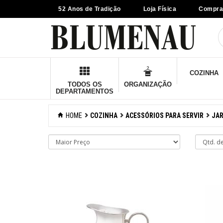
52 Anos de Tradição
Loja Física
Compra
×
Criar Lista
Organização
COZINHA
Cozinha
TODOS OS
ORGANIZAÇÃO
DEPARTAMENTOS
Acessórios para
confeitaria
HOME
COZINHA
ACESSÓRIOS PARA SERVIR
JAR
Acessórios para
cozinhar
Acessórios para
organizar
Acessórios para