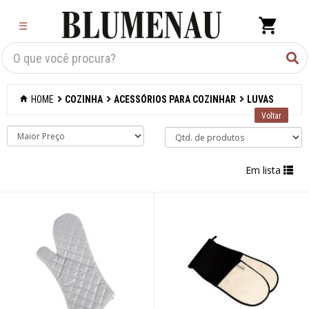
×
☰
Criar Lista
Organização
HOME
COZINHA
ACESSÓRIOS PARA COZINHAR
LUVAS
Cozinha
Acessórios para
confeitaria
Em lista
Acessórios para
cozinhar
Abridores de latas
Acessórios
Afiadores de
facas manuais