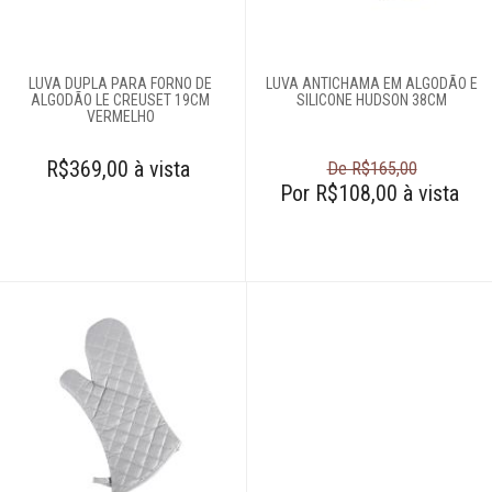
Escorredores
Escumadeiras
Espátulas e
LUVA DUPLA PARA FORNO DE
LUVA ANTICHAMA EM ALGODÃO E
ALGODÃO LE CREUSET 19CM
SILICONE HUDSON 38CM
utensílios
VERMELHO
Espremedores de
alho
R$369,00 à vista
De R$165,00
Por R$108,00 à vista
Espremedores de
limão
Facas
Fatiadores
manuais
Formas para
hamburguers
Jarras medidoras
Jogo trinchante
Luvas
Maçaricos