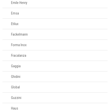
Emile Henry
Televendas
61
Emsa
996588122
Etilux
Fackelmann
Forma Inox
Fracalanza
Gaggia
Ghidini
Global
Guzzini
Haus