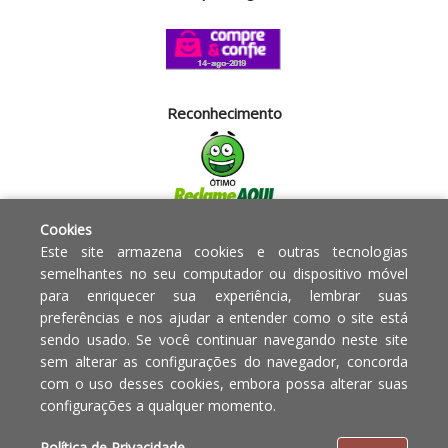
Reconhecimento
Cookies
Segurança
Este site armazena cookies e outras tecnologias
semelhantes no seu computador ou dispositivo móvel
para enriquecer sua experiência, lembrar suas
Powered by:
preferências e nos ajudar a entender como o site está
sendo usado. Se você continuar navegando neste site
Copyright © 2010 - 2017 Razão
Em caso de divergência de
sem alterar as configurações do navegador, concorda
social Blumenau - RA OBJETOS PARA
preços, o valor válido é o do
com o uso desses cookies, embora possa alterar suas
O LAR EIRELI CNPJ -
Carrinho de Compras.
configurações a qualquer momento.
12.772.829/0001-91 | CLS 302 bloco
E loja 33 Asa Sul - Brasília-DF - CEP:
Política de Privacidade