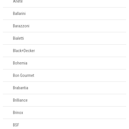
Ariete
Tesouras de
alimentos
Ballarini
Barazzoni
Acessórios para
organizar
Bialetti
Acessórios para
Black+Decker
servir
Bohemia
Churrasco
Bon Gourmet
Brabantia
Linha infantil
Brilliance
Panelas
Brinox
Eletros
BSF