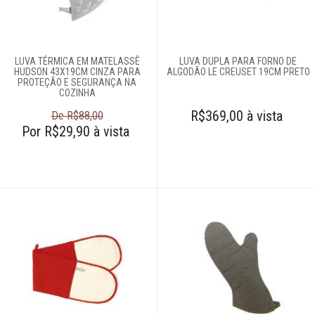
Amassadores de
batatas
Assadeiras e
formas
LUVA TÉRMICA EM MATELASSÊ
LUVA DUPLA PARA FORNO DE
Balanças
HUDSON 43X19CM CINZA PARA
ALGODÃO LE CREUSET 19CM PRETO
PROTEÇÃO E SEGURANÇA NA
Batedores
COZINHA
Batedores de
R$369,00 à vista
De R$88,00
carne
Por R$29,90 à vista
Boleadores
Bowls
Centrífugas
Colheres para
servir
Conchas
Cortadores
Cozi-vapore
Descascadores