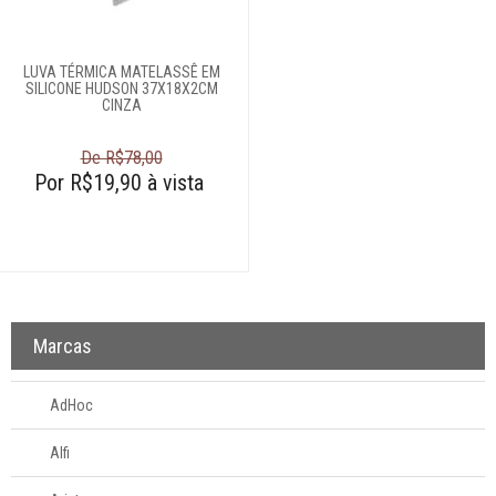
Moedores
Panos de copa
LUVA TÉRMICA MATELASSÊ EM
SILICONE HUDSON 37X18X2CM
Peneiras
CINZA
Pilão
Pincel
De R$78,00
Por R$19,90 à vista
Plaina de queijo
Porta-
condimentos
Protetor para air
fryer
Quebra-nozes
Marcas
Raladores
Saleiros
AdHoc
Tábuas para corte
Alfi
Termômetros para
cozinha