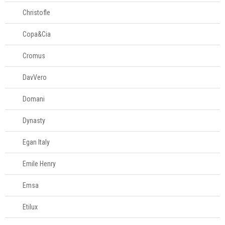
Christofle
Copa&Cia
Cromus
DavVero
Domani
Dynasty
Egan Italy
Emile Henry
Emsa
Etilux