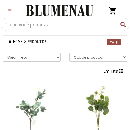
×
☰
Criar Lista
Organização
HOME
PRODUTOS
Cozinha
Eletros
Em lista
Mesa
Cama e banho
Móveis
Decoração