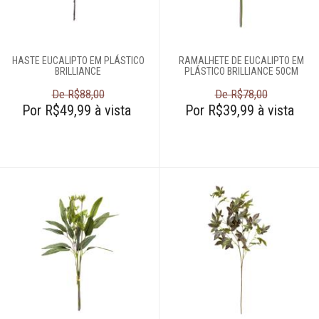
Login
Criar conta
HASTE EUCALIPTO EM PLÁSTICO
RAMALHETE DE EUCALIPTO EM
Pesquisar Lista
BRILLIANCE
PLÁSTICO BRILLIANCE 50CM
De R$88,00
De R$78,00
Fale
Por R$49,99 à vista
Por R$39,99 à vista
Conosco
61
996581061
Televendas
61
996588122