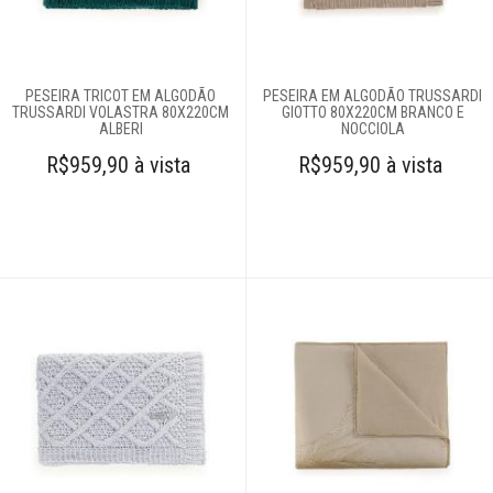
Cobertores e
mantas
PESEIRA TRICOT EM ALGODÃO
PESEIRA EM ALGODÃO TRUSSARDI
TRUSSARDI VOLASTRA 80X220CM
GIOTTO 80X220CM BRANCO E
ALBERI
NOCCIOLA
Colchas
R$959,90 à vista
R$959,90 à vista
Complementos
para cama
Almofadas
Peseiras
Protetores para
colchão
Saias
Cortinas