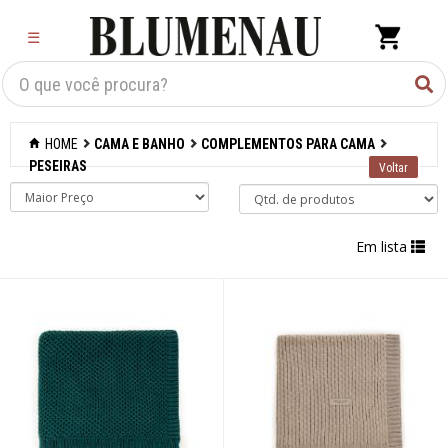
×
☰
Criar Lista
Organização
HOME
CAMA E BANHO
COMPLEMENTOS PARA CAMA
Cozinha
PESEIRAS
Eletros
Em lista
Mesa
Cama e banho
Acessórios para
banheiro
Aromatizantes