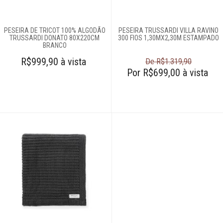
Edredons
Lençóis
PESEIRA DE TRICOT 100% ALGODÃO
PESEIRA TRUSSARDI VILLA RAVINO
TRUSSARDI DONATO 80X220CM
300 FIOS 1,30MX2,30M ESTAMPADO
BRANCO
Moda feminina
R$999,90 à vista
De R$1.319,90
Por R$699,00 à vista
Roupões
Tapetes
Toalhas
Travesseiros
Móveis