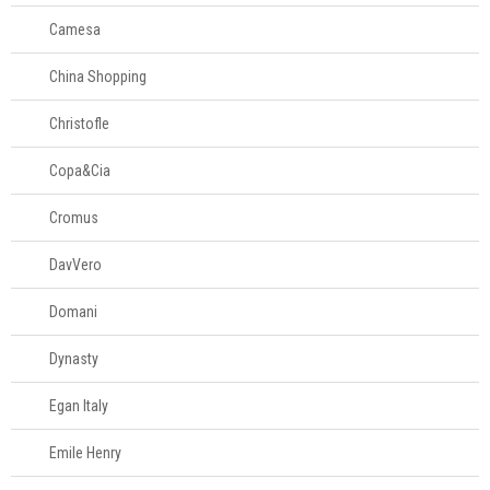
Camesa
China Shopping
Christofle
Copa&Cia
Cromus
DavVero
Domani
Dynasty
Egan Italy
Emile Henry