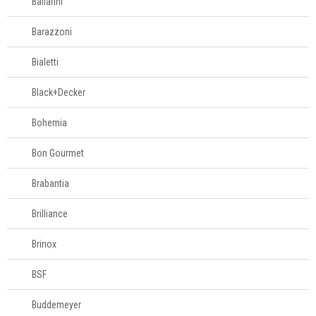
Ballarini
Barazzoni
Bialetti
Black+Decker
Bohemia
Bon Gourmet
Brabantia
Brilliance
Brinox
BSF
Buddemeyer