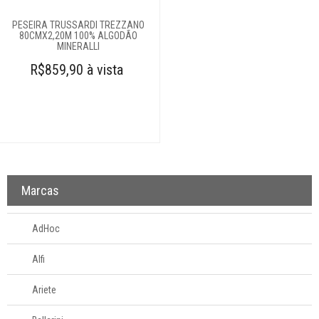
Decoração
PESEIRA TRUSSARDI TREZZANO
80CMX2,20M 100% ALGODÃO
MINERALLI
Login
R$859,90 à vista
Criar conta
Pesquisar Lista
Fale
Conosco
61
996581061
Marcas
Televendas
AdHoc
61
996588122
Alfi
Ariete