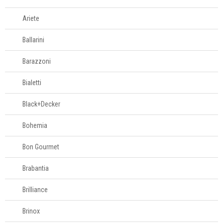
servir
Ariete
Churrasco
Ballarini
Aventais
Barazzoni
Churrasqueiras
Cooler
Bialetti
Espetos e grelhas
Black+Decker
Kits para
churrasco
Bohemia
Pinças e espátulas
Bon Gourmet
Sopradores
Brabantia
Linha infantil
Brilliance
Panelas
Brinox