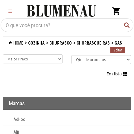
×
☰
Criar Lista
Organização
HOME
COZINHA
CHURRASCO
CHURRASQUEIRAS
GÁS
Cozinha
Acessórios para
confeitaria
Em lista
Acessórios para
cozinhar
Marcas
Acessórios para
organizar
AdHoc
Acessórios para
Alfi