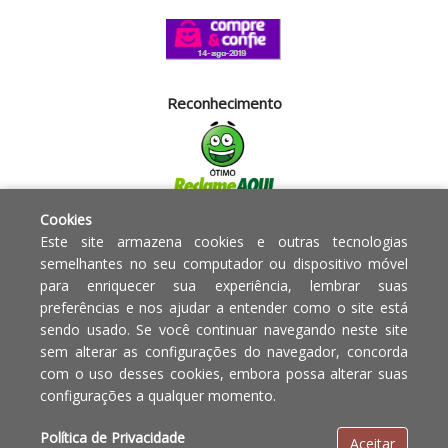
Reconhecimento
Cookies
Segurança
Este site armazena cookies e outras tecnologias
semelhantes no seu computador ou dispositivo móvel
para enriquecer sua experiência, lembrar suas
Powered by:
preferências e nos ajudar a entender como o site está
sendo usado. Se você continuar navegando neste site
Copyright © 2010 - 2017 Razão
Em caso de divergência de
sem alterar as configurações do navegador, concorda
social Blumenau - RA OBJETOS PARA
preços, o valor válido é o do
com o uso desses cookies, embora possa alterar suas
O LAR EIRELI CNPJ -
Carrinho de Compras.
configurações a qualquer momento.
12.772.829/0001-91 | CLS 302 bloco
E loja 33 Asa Sul - Brasília-DF - CEP:
Política de Privacidade
Aceitar