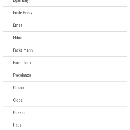
61
Egan Italy
996581061
Emile Henry
Televendas
Emsa
61
996588122
Etilux
Fackelmann
Forma Inox
Fracalanza
Ghidini
Global
Guzzini
Haus