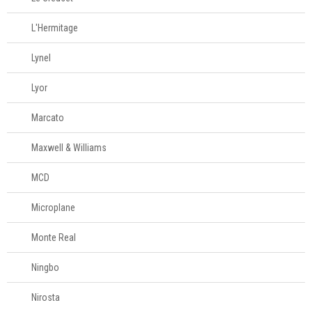
Televendas
L'Hermitage
61
996588122
Lynel
Lyor
Marcato
Maxwell & Williams
MCD
Microplane
Monte Real
Ningbo
Nirosta