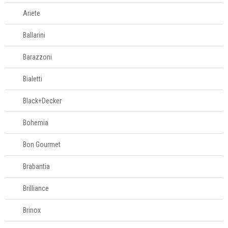
Escorredores
Ariete
Escumadeiras
Ballarini
Espátulas e
utensílios
Barazzoni
Espremedores de
alho
Bialetti
Espremedores de
Black+Decker
limão
Facas
Bohemia
Fatiadores
manuais
Bon Gourmet
Formas para
Brabantia
hamburguers
Jarras medidoras
Brilliance
Jogo trinchante
Brinox
Luvas
Maçaricos