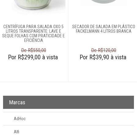
Amassadores de
batatas
Assadeiras e
formas
CENTRÍFUGA PARA SALADA OXO 5
SECADOR DE SALADA EM PLÁSTICO
Balanças
LITROS TRANSPARENTE: LAVE E
FACKELMANN 4 LITROS BRANCA
SEQUE FOLHAS COM PRATICIDADE E
Batedores
EFICIÊNCIA
Batedores de
De R$550,00
De R$120,00
carne
Por R$299,00 à vista
Por R$39,90 à vista
Boleadores
Bowls
Centrífugas
Colheres para
servir
Marcas
Conchas
Cortadores
AdHoc
Cozi-vapore
Alfi
Descascadores