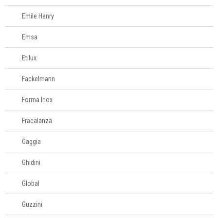
Tesouras de
Emile Henry
alimentos
Emsa
Acessórios para
organizar
Etilux
Fackelmann
Acessórios para
servir
Forma Inox
Fracalanza
Churrasco
Gaggia
Linha infantil
Ghidini
Panelas
Global
Guzzini
Eletros