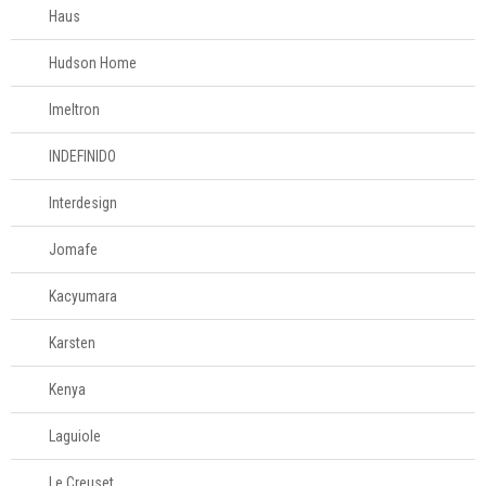
Haus
Mesa
Hudson Home
Cama e banho
Imeltron
Móveis
INDEFINIDO
Decoração
Interdesign
Jomafe
Login
Kacyumara
Criar conta
Karsten
Pesquisar Lista
Kenya
Fale
Conosco
Laguiole
61
996581061
Le Creuset