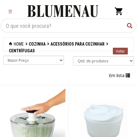
×
☰
Criar Lista
Organização
HOME
COZINHA
ACESSÓRIOS PARA COZINHAR
Cozinha
CENTRÍFUGAS
Acessórios para
confeitaria
Em lista
Acessórios para
cozinhar
Abridores de latas
Acessórios
Afiadores de
facas manuais