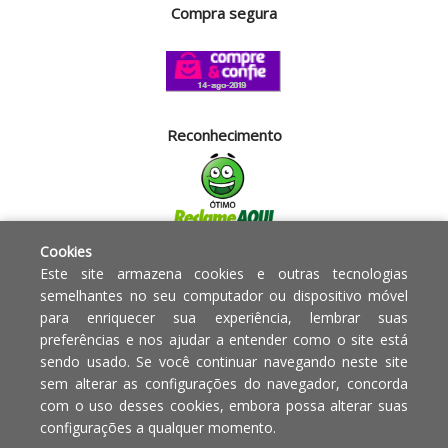
Compra segura
Reconhecimento
Cookies
Segurança
Este site armazena cookies e outras tecnologias
semelhantes no seu computador ou dispositivo móvel
para enriquecer sua experiência, lembrar suas
Powered by:
preferências e nos ajudar a entender como o site está
sendo usado. Se você continuar navegando neste site
Copyright © 2010 - 2017 Razão
Em caso de divergência de
sem alterar as configurações do navegador, concorda
social Blumenau - RA OBJETOS PARA
preços, o valor válido é o do
com o uso desses cookies, embora possa alterar suas
O LAR EIRELI CNPJ -
Carrinho de Compras.
configurações a qualquer momento.
12.772.829/0001-91 | CLS 302 bloco