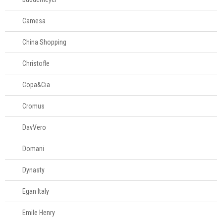
Panelas
Camesa
Eletros
China Shopping
Christofle
Mesa
Copa&Cia
Cama e banho
Cromus
Móveis
DavVero
Decoração
Domani
Login
Dynasty
Criar conta
Egan Italy
Pesquisar Lista
Emile Henry