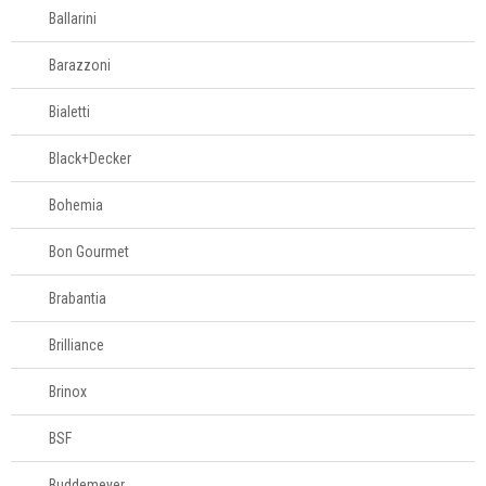
Ballarini
Porta-pão
Porta-papel
Barazzoni
Porta-talheres
Bialetti
Porta-utensílios
Potes para
Black+Decker
mantimentos
Pratos para bolo
Bohemia
Queijeiras
Bon Gourmet
Acessórios para
Brabantia
servir
Brilliance
Churrasco
Brinox
Linha infantil
BSF
Buddemeyer