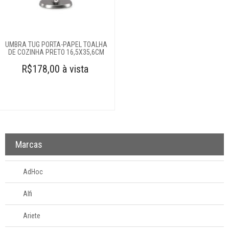
Boleiras
Dispensers de
cereais
UMBRA TUG PORTA-PAPEL TOALHA
DE COZINHA PRETO 16,5X35,6CM
Escorredores de
pratos
R$178,00 à vista
Formas de gelo
Fruteiras
Funil
Gamelas
Lancheira
Marcas
Pia
Porta-detergente
AdHoc
Porta-frios
Alfi
Porta-
guardanapos
Ariete
Porta-ovos