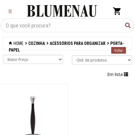
×
☰
Criar Lista
Organização
HOME
COZINHA
ACESSÓRIOS PARA ORGANIZAR
PORTA-
Cozinha
PAPEL
Acessórios para
confeitaria
Em lista
Acessórios para
cozinhar
Acessórios para
organizar
Acessórios
Barras