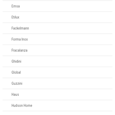
Fale
Emsa
Conosco
61
Etilux
996581061
Fackelmann
Televendas
61
Forma Inox
996588122
Fracalanza
Ghidini
Global
Guzzini
Haus
Hudson Home