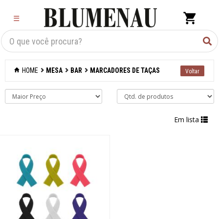
×
☰
Criar Lista
Organização
HOME
MESA
BAR
MARCADORES DE TAÇAS
Cozinha
Eletros
Em lista
Mesa
Acessórios
Bar
Abridores de
garrafas