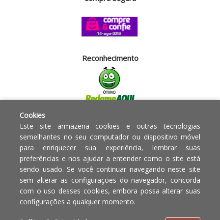
Reconhecimento
Cookies
Segurança
Este site armazena cookies e outras tecnologias
semelhantes no seu computador ou dispositivo móvel
para enriquecer sua experiência, lembrar suas
Powered by:
preferências e nos ajudar a entender como o site está
sendo usado. Se você continuar navegando neste site
Copyright © 2010 - 2017 Razão
Em caso de divergência de
sem alterar as configurações do navegador, concorda
social Blumenau - RA OBJETOS PARA
preços, o valor válido é o do
com o uso desses cookies, embora possa alterar suas
O LAR EIRELI CNPJ -
Carrinho de Compras.
configurações a qualquer momento.
12.772.829/0001-91 | CLS 302 bloco