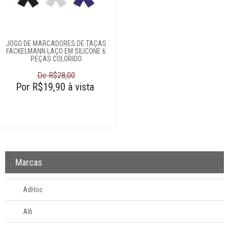
Acessórios
Adegas
Baldes para gelo
Champanheiras
JOGO DE MARCADORES DE TAÇAS
FACKELMANN LAÇO EM SILICONE 6
Coqueteleiras
PEÇAS COLORIDO
Decanters
De R$28,00
Por R$19,90 à vista
Dispenseres de
bebidas
Garrafas de
whisky
Máquina de água
Marcadores de
Marcas
taças
Pegadores de
AdHoc
gelo
Porta-copos
Alfi
Saca-rolhas