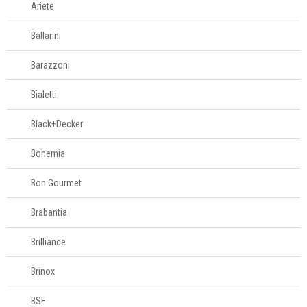
Ariete
Café e chá
Ballarini
Complementos
Barazzoni
para mesa
Bialetti
Copos e taças
Black+Decker
Bohemia
Louças
Bon Gourmet
Servir
Brabantia
Talheres
Brilliance
Brinox
Cama e banho
BSF