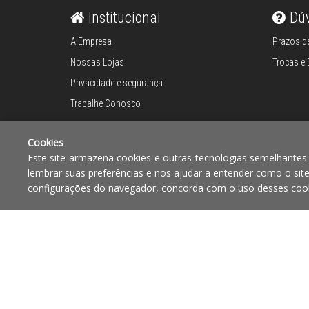
Institucional
Dú
Máquina de crepe
A Empresa
Prazos de
Máquina walffe
Nossas Lojas
Trocas e
Privacidade e segurança
Máquinas para
Trabalhe Conosco
café
Cookies
Mixer
Este site armazena cookies e outras tecnologias semelhantes
lembrar suas preferências e nos ajudar a entender como o sit
Formas de pagamento
Compra segura
configurações do navegador, concorda com o uso desses cook
Moedores
elétricos
Panelas elétricas
Copyright © 2010 - 2017 Razão social Blumenau - RA OBJE
12.772.829/0001-91 | CLS 302 bloco E loja 33 Asa Sul - Bras
Pilhas