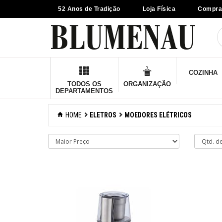
52 Anos de Tradição
Loja Física
Compra
×
Criar Lista
Organização
COZINHA
Cozinha
TODOS OS
ORGANIZAÇÃO
DEPARTAMENTOS
Eletros
HOME
ELETROS
MOEDORES ELÉTRICOS
Adegas
Aspiradores
Batedeiras
Chaleiras