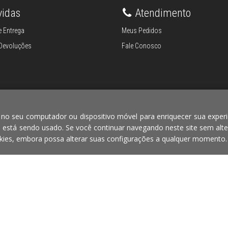
vidas
Atendimento
 Entrega
Meus Pedidos
 Devoluções
Fale Conosco
 no seu computador ou dispositivo móvel para enriquecer sua experi
e está sendo usado. Se você continuar navegando neste site sem alte
Reconhecimento
Segurança
ies, embora possa alterar suas configurações a qualquer momento.
TOS PARA O LAR EIRELI CNPJ -
Em caso de divergên
ília-DF - CEP: 70.338-555