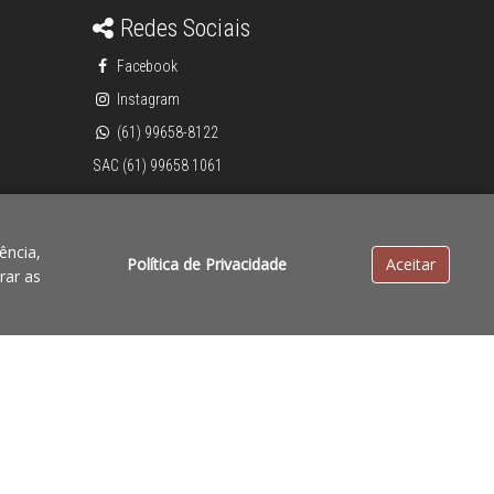
Redes Sociais
Facebook
Instagram
(61) 99658-8122
SAC (61) 99658 1061
ência,
Política de Privacidade
Aceitar
rar as
Powered by:
cia de preços, o valor válido é o do Carrinho de Compras.