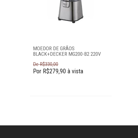
Espremedores e
centrífugas
Facas elétricas
MOEDOR DE GRÃOS
Ferros de passar
BLACK+DECKER MG200-B2 220V
De R$330,00
Fondues e
Por R$279,90 à vista
racletes
Fornos
Fritadeiras
Liquidificadores