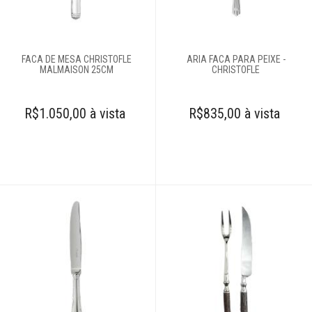
Complementos
para mesa
FACA DE MESA CHRISTOFLE
ARIA FACA PARA PEIXE -
MALMAISON 25CM
CHRISTOFLE
Copos e taças
R$1.050,00 à vista
R$835,00 à vista
Louças
Servir
Talheres
Colheres
Complementos
Espátulas para
manteiga
Facas