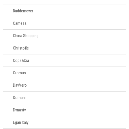
Buddemeyer
Camesa
China Shopping
Christofle
Copa&Cia
Cromus
DavVero
Domani
Dynasty
Egan Italy