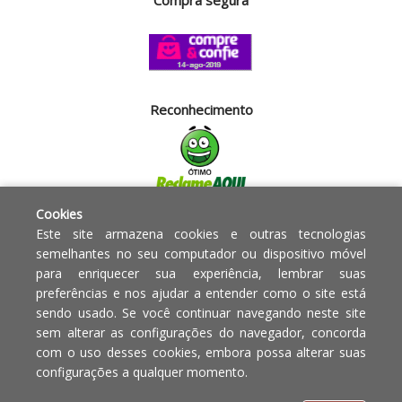
Compra segura
Reconhecimento
Cookies
Segurança
Este site armazena cookies e outras tecnologias
semelhantes no seu computador ou dispositivo móvel
para enriquecer sua experiência, lembrar suas
Powered by:
preferências e nos ajudar a entender como o site está
sendo usado. Se você continuar navegando neste site
Copyright © 2010 - 2017 Razão
Em caso de divergência de
sem alterar as configurações do navegador, concorda
social Blumenau - RA OBJETOS PARA
preços, o valor válido é o do
com o uso desses cookies, embora possa alterar suas
O LAR EIRELI CNPJ -
Carrinho de Compras.
configurações a qualquer momento.
12.772.829/0001-91 | CLS 302 bloco