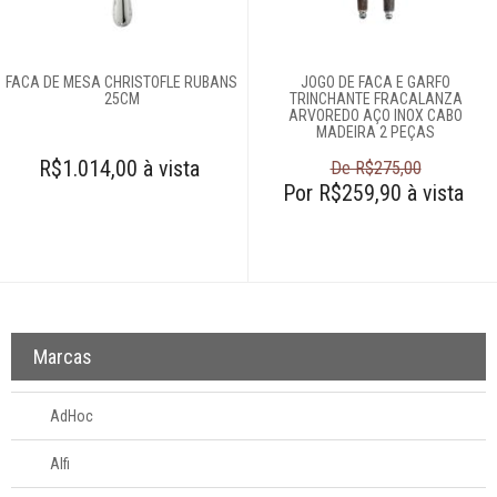
Faqueiros
Garfos
FACA DE MESA CHRISTOFLE RUBANS
JOGO DE FACA E GARFO
Cama e banho
25CM
TRINCHANTE FRACALANZA
ARVOREDO AÇO INOX CABO
MADEIRA 2 PEÇAS
Móveis
R$1.014,00 à vista
De R$275,00
Por R$259,90 à vista
Decoração
Login
Criar conta
Marcas
Pesquisar Lista
Fale
AdHoc
Conosco
61
Alfi
996581061