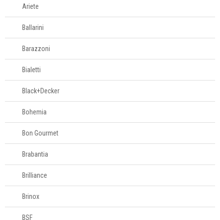
Ariete
Televendas
61
Ballarini
996588122
Barazzoni
Bialetti
Black+Decker
Bohemia
Bon Gourmet
Brabantia
Brilliance
Brinox
BSF