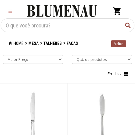
×
☰
Criar Lista
Organização
HOME
MESA
TALHERES
FACAS
Cozinha
Eletros
Em lista
Mesa
Acessórios
Bar
Café e chá