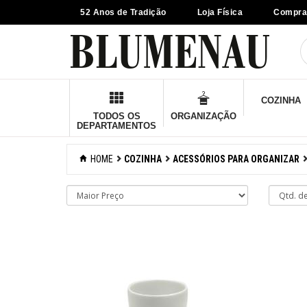
52 Anos de Tradição
Loja Física
Compra
×
Criar Lista
Organização
COZINHA
Cozinha
TODOS OS
ORGANIZAÇÃO
DEPARTAMENTOS
Acessórios para
confeitaria
HOME
COZINHA
ACESSÓRIOS PARA ORGANIZAR
Acessórios para
cozinhar
Acessórios para
organizar
Acessórios
Barras