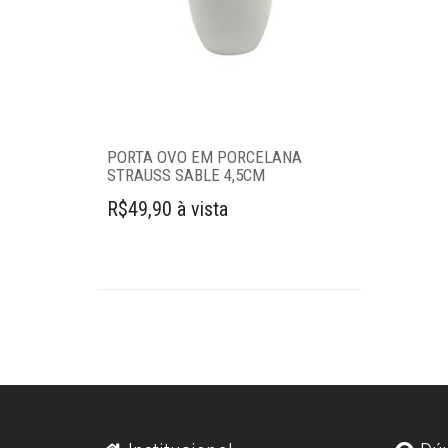
Boleiras
Dispensers de
cereais
Escorredores de
pratos
Formas de gelo
PORTA OVO EM PORCELANA
STRAUSS SABLE 4,5CM
Fruteiras
R$49,90 à vista
Funil
Gamelas
Lancheira
Pia
Porta-detergente
Porta-frios
Porta-
guardanapos
Porta-ovos