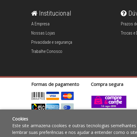
Café e chá
Institucional
Dú
A Empresa
Prazos de
Complementos
Nossas Lojas
Trocas e
para mesa
Privacidade e segurança
Trabalhe Conosco
Copos e taças
Louças
Formas de pagamento
Compra segura
Servir
Talheres
Cookies
Copyright © 2010 - 2017 Razão social Blumenau - RA OBJE
Cama e banho
Este site armazena cookies e outras tecnologias semelhantes
12.772.829/0001-91 | CLS 302 bloco E loja 33 Asa Sul - Bras
lembrar suas preferências e nos ajudar a entender como o sit