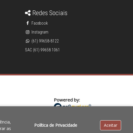
Redes Sociais
Facebook
Instagram
(61) 99658-8122
SAC (61) 99658 1061
Powered by:
cia de preços, o valor válido é o do Carrinho de Compras.
ência,
Política de Privacidade
Aceitar
rar as