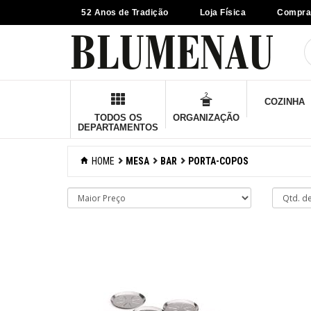
52 Anos de Tradição
Loja Física
Compra
×
Criar Lista
Organização
COZINHA
Cozinha
TODOS OS
ORGANIZAÇÃO
DEPARTAMENTOS
Eletros
HOME
MESA
BAR
PORTA-COPOS
Mesa
Acessórios
Bar
Abridores de
garrafas