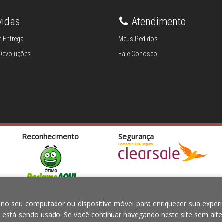
vidas
Atendimento
 Entrega
Meus Pedidos
 Devoluções
Fale Conosco
Reconhecimento
Segurança
TOS PARA O LAR EIRELI CNPJ -
Em caso de divergên
 no seu computador ou dispositivo móvel para enriquecer sua experi
ília-DF - CEP: 70.338-555
e está sendo usado. Se você continuar navegando neste site sem alte