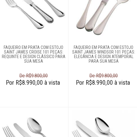
Faqueiros
Garfos
Cama e banho
Móveis
FAQUEIRO EM PRATA COM ESTOJO
FAQUEIRO EM PRATA COM ESTOJO
SAINT JAMES CROISE 101 PEÇAS:
SAINT JAMES WINDSOR 101 PEÇAS:
REQUINTE E DESIGN CLÁSSICO PARA
ELEGÂNCIA E DESIGN ATEMPORAL
Decoração
SUA MESA
PARA SUA MESA
De R$9.800,00
De R$9.800,00
Login
Por R$8.990,00 à vista
Por R$8.990,00 à vista
Criar conta
Pesquisar Lista
Fale
Conosco
61
996581061