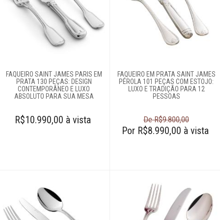
Complementos
para mesa
Copos e taças
FAQUEIRO SAINT JAMES PARIS EM
FAQUEIRO EM PRATA SAINT JAMES
Louças
PRATA 130 PEÇAS: DESIGN
PÉROLA 101 PEÇAS COM ESTOJO:
CONTEMPORÂNEO E LUXO
LUXO E TRADIÇÃO PARA 12
ABSOLUTO PARA SUA MESA
PESSOAS
Servir
R$10.990,00 à vista
De R$9.800,00
Por R$8.990,00 à vista
Talheres
Colheres
Complementos
Espátulas para
manteiga
Facas