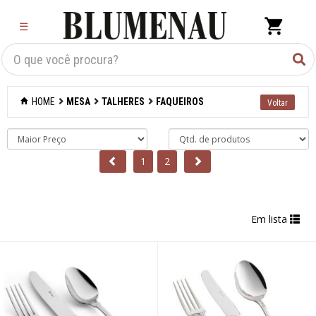
×
☰
Criar Lista
Organização
HOME
MESA
TALHERES
FAQUEIROS
Cozinha
Eletros
1
2
Mesa
Acessórios
Em lista
Bar
Café e chá