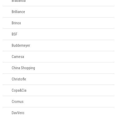
Brabantia
Brilliance
Brinox
BSF
Buddemeyer
Camesa
China Shopping
Christofle
Copa&Cia
Cromus
DavVero