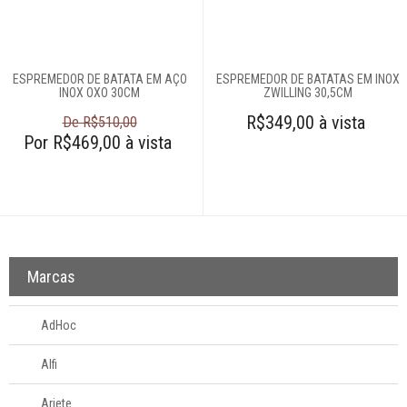
Amassadores de
batatas
Assadeiras e
formas
ESPREMEDOR DE BATATA EM AÇO
ESPREMEDOR DE BATATAS EM INOX
Balanças
INOX OXO 30CM
ZWILLING 30,5CM
Batedores
R$349,00 à vista
De R$510,00
Por R$469,00 à vista
Batedores de
carne
Boleadores
Bowls
Centrífugas
Colheres para
Marcas
servir
Conchas
AdHoc
Cortadores
Alfi
Cozi-vapore
Descascadores
Ariete