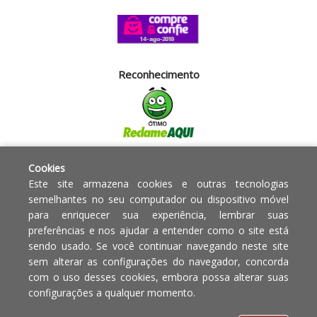
Reconhecimento
Segurança
Cookies
Este site armazena cookies e outras tecnologias
semelhantes no seu computador ou dispositivo móvel
Powered by:
para enriquecer sua experiência, lembrar suas
preferências e nos ajudar a entender como o site está
sendo usado. Se você continuar navegando neste site
Copyright © 2010 - 2017 Razão
Em caso de divergência de
sem alterar as configurações do navegador, concorda
social Blumenau - RA OBJETOS PARA
preços, o valor válido é o do
com o uso desses cookies, embora possa alterar suas
O LAR EIRELI CNPJ -
Carrinho de Compras.
configurações a qualquer momento.
12.772.829/0001-91 | CLS 302 bloco
E loja 33 Asa Sul - Brasília-DF - CEP: