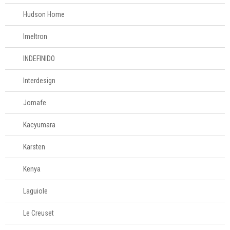
Hudson Home
Mesa
Imeltron
Cama e banho
INDEFINIDO
Móveis
Interdesign
Decoração
Jomafe
Kacyumara
Login
Criar conta
Karsten
Pesquisar Lista
Kenya
Fale
Laguiole
Conosco
61
Le Creuset
996581061