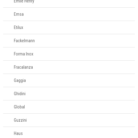
Emile Henry
Tesouras de
alimentos
Emsa
Etilux
Acessórios para
organizar
Fackelmann
Acessórios para
Forma Inox
servir
Fracalanza
Churrasco
Gaggia
Ghidini
Linha infantil
Global
Panelas
Guzzini
Eletros
Haus