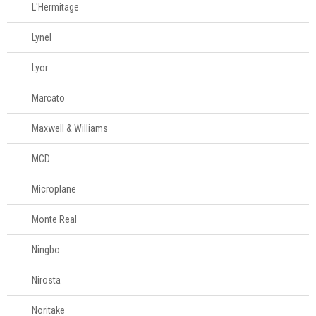
L'Hermitage
Televendas
61
Lynel
996588122
Lyor
Marcato
Maxwell & Williams
MCD
Microplane
Monte Real
Ningbo
Nirosta
Noritake