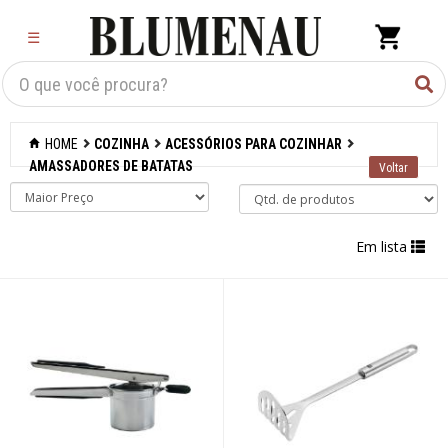
×
☰
Criar Lista
Organização
HOME
COZINHA
ACESSÓRIOS PARA COZINHAR
Cozinha
AMASSADORES DE BATATAS
Acessórios para
confeitaria
Em lista
Acessórios para
cozinhar
Abridores de latas
Acessórios
Afiadores de
facas manuais