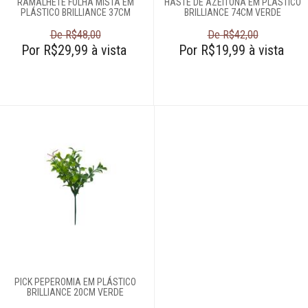
RAMALHETE FOLHA MISTA EM
HASTE DE AZEITONA EM PLÁSTICO
PLÁSTICO BRILLIANCE 37CM
BRILLIANCE 74CM VERDE
Quadros
De R$48,00
De R$42,00
Por R$29,99 à vista
Por R$19,99 à vista
Relógios
Saladeiras
Tapetes
Vasos
Login
Criar conta
PICK PEPEROMIA EM PLÁSTICO
Pesquisar Lista
BRILLIANCE 20CM VERDE