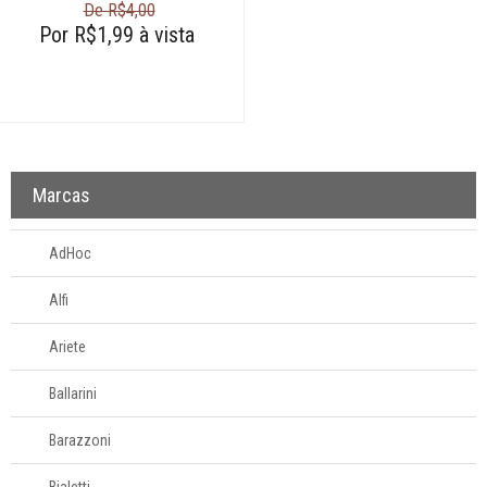
De R$4,00
Fale
Por R$1,99 à vista
Conosco
61
996581061
Televendas
61
996588122
Marcas
AdHoc
Alfi
Ariete
Ballarini
Barazzoni