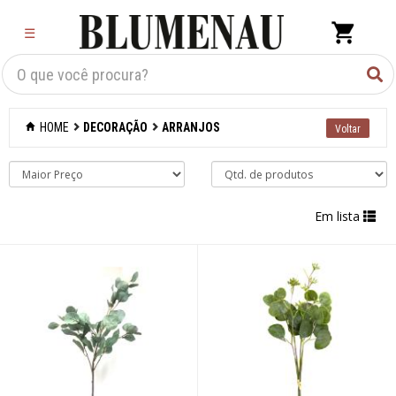
×
☰
Criar Lista
Organização
HOME
DECORAÇÃO
ARRANJOS
Cozinha
Eletros
Em lista
Mesa
Cama e banho
Móveis
Decoração