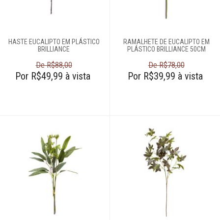
Abajures e
luminárias
HASTE EUCALIPTO EM PLÁSTICO
RAMALHETE DE EUCALIPTO EM
Almofadas
BRILLIANCE
PLÁSTICO BRILLIANCE 50CM
De R$88,00
De R$78,00
Arranjos
Por R$49,99 à vista
Por R$39,99 à vista
Bombonieres
Castiçais
Centros de mesa
Cinzeiros
Complementos