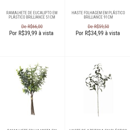
Esculturas
RAMALHETE DE EUCALIPTO EM
HASTE FOLHAGEM EM PLÁSTICO
PLÁSTICO BRILLIANCE 51CM
BRILLIANCE 91CM
De R$66,00
De R$59,50
Espelhos
Por R$39,99 à vista
Por R$34,99 à vista
Fruteiras
Gardens
Garrafas
Petisqueiras
Porta-jóias
Porta-retrato