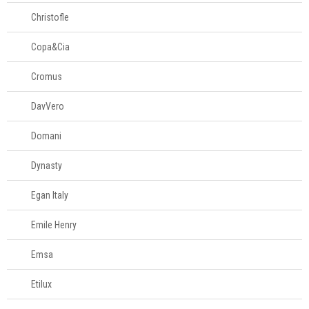
Christofle
Copa&Cia
Cromus
DavVero
Domani
Dynasty
Egan Italy
Emile Henry
Emsa
Etilux