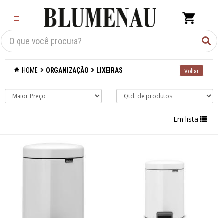
×
☰
Criar Lista
Organização
HOME
ORGANIZAÇÃO
LIXEIRAS
Acessórios
Caixas
organizadoras
Em lista
Carrinhos e
fruteiras
Cesto de roupas
Cestos