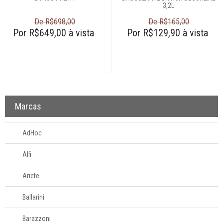
3,2L
De R$698,00
De R$165,00
Por R$649,00 à vista
Por R$129,90 à vista
Marcas
AdHoc
Alfi
Ariete
Ballarini
Barazzoni