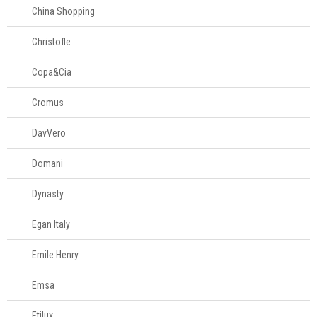
China Shopping
Christofle
Copa&Cia
Cromus
DavVero
Domani
Dynasty
Egan Italy
Emile Henry
Emsa
Etilux