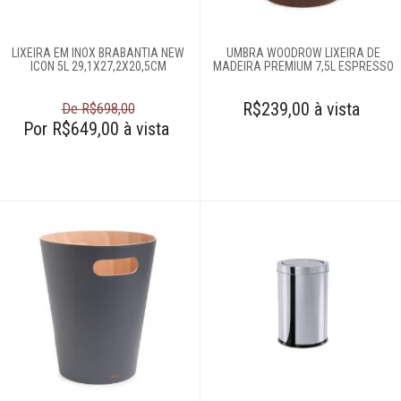
Tábua de passar
roupas
LIXEIRA EM INOX BRABANTIA NEW
UMBRA WOODROW LIXEIRA DE
ICON 5L 29,1X27,2X20,5CM
MADEIRA PREMIUM 7,5L ESPRESSO
Vassouras
R$239,00 à vista
De R$698,00
Por R$649,00 à vista
Cozinha
Eletros
Mesa
Cama e banho
Móveis
Decoração