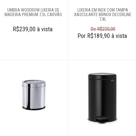
UMBRA WOODROW LIXEIRA DE
LIXEIRA EM INOX COM TAMPA
Login
MADEIRA PREMIUM 7,5L CARVÃO
BASCULANTE BRINOX DECORLINE
7,8L
Criar conta
R$239,00 à vista
De R$220,00
Pesquisar Lista
Por R$189,90 à vista
Fale
Conosco
61
996581061
Televendas
61
996588122