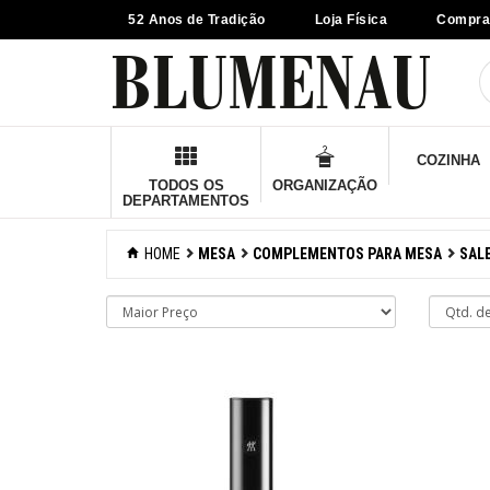
52 Anos de Tradição
Loja Física
Compra
×
Criar Lista
Organização
COZINHA
Cozinha
TODOS OS
ORGANIZAÇÃO
DEPARTAMENTOS
Eletros
HOME
MESA
COMPLEMENTOS PARA MESA
SALE
Mesa
Acessórios
Bar
Café e chá