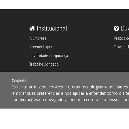
Talheres
Institucional
Dú
Cama e banho
A Empresa
Prazos de
Nossas Lojas
Trocas e
Móveis
Privacidade e segurança
Decoração
Trabalhe Conosco
Login
Cookies
Este site armazena cookies e outras tecnologias semelhantes
Criar conta
lembrar suas preferências e nos ajudar a entender como o sit
Formas de pagamento
Compra segura
configurações do navegador, concorda com o uso desses cook
Pesquisar Lista
Fale
Conosco
61