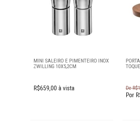
Molheiras
Porta-adoçantes
Porta-guardanapo
Prato giratório
Saleiro e
pimenteiro
Sopeira
MINI SALEIRO E PIMENTEIRO INOX
PORTA
ZWILLING 10X5,2CM
TOQUE
Sousplats
Toalhas de mesa
Travessas
R$659,00 à vista
De R$1
Por R
Copos e taças
Louças
Servir