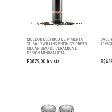
Complementos
para mesa
Açucareiros
Caminhos de
mesa
MOEDOR ELÉTRICO DE PIMENTA
SALEI
Cestas
OU SAL ZWILLING ENFINIGY PRETO:
19X6C
Descanso de
MECANISMO DE CERÂMICA E
DESIGN MINIMALISTA
panelas
Descanso de
R$879,00 à vista
R$659
talheres
Farinheira
Galheteiros
Guardanapos
Jogo para queijo
Lugar americano
Meleiras