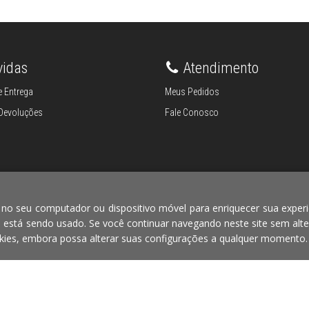
vidas
Atendimento
 Entrega
Meus Pedidos
 Devoluções
Fale Conosco
 no seu computador ou dispositivo móvel para enriquecer sua experi
e está sendo usado. Se você continuar navegando neste site sem alte
Reconhecimento
Segurança
ies, embora possa alterar suas configurações a qualquer momento.