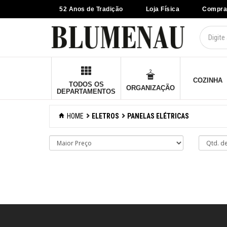
52 Anos de Tradição
Loja Física
Compra
×
Criar Lista
Organização
Cozinha
COZINHA
TODOS OS
ORGANIZAÇÃO
DEPARTAMENTOS
Eletros
HOME
ELETROS
PANELAS ELÉTRICAS
Adegas
Aspiradores
Batedeiras
Chaleiras