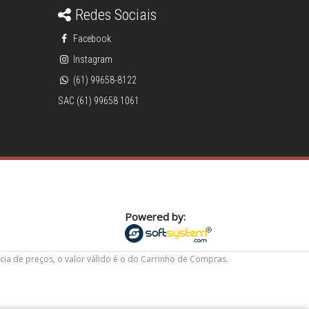
Redes Sociais
Facebook
Instagram
(61) 99658-8122
SAC (61) 99658 1061
Powered by:
cia de preços, o valor válido é o do Carrinho de Compras.