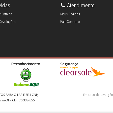
vidas
Atendimento
 Entrega
Meus Pedidos
 Devoluções
Fale Conosco
Reconhecimento
Segurança
TOS PARA O LAR EIRELI CNPJ -
Em caso de divergên
ília-DF - CEP: 70.338-555