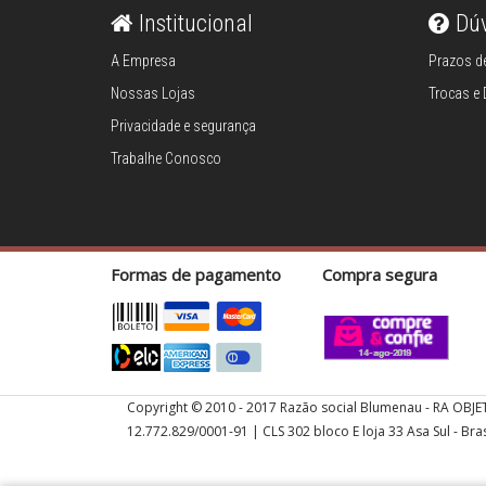
Institucional
Dú
Espremedores e
A Empresa
Prazos de
centrífugas
Nossas Lojas
Trocas e
Facas elétricas
Privacidade e segurança
Trabalhe Conosco
Ferros de passar
Fondues e
racletes
Formas de pagamento
Compra segura
Fornos
Fritadeiras
Copyright © 2010 - 2017 Razão social Blumenau - RA OBJE
12.772.829/0001-91 | CLS 302 bloco E loja 33 Asa Sul - Bras
Liquidificadores