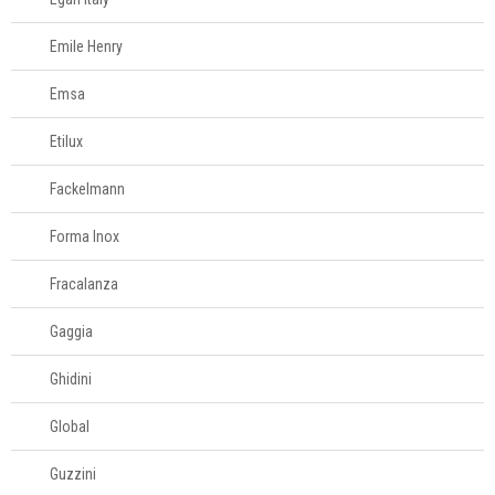
Pipoqueiras
Emile Henry
Processadores
Emsa
Etilux
Sanduicheiras e
grill
Fackelmann
Forma Inox
Sorveteiras
Fracalanza
Torradeiras
Gaggia
Umidificadores
Ghidini
Global
Mesa
Guzzini