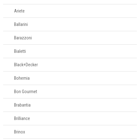
Espremedores e
Ariete
centrífugas
Ballarini
Facas elétricas
Barazzoni
Bialetti
Ferros de passar
Black+Decker
Fondues e
Bohemia
racletes
Bon Gourmet
Fornos
Brabantia
Fritadeiras
Brilliance
Liquidificadores
Brinox