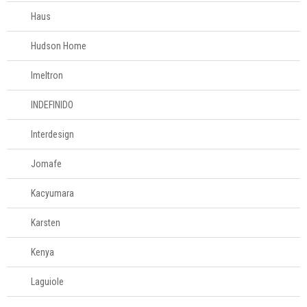
Cama e banho
Haus
Móveis
Hudson Home
Decoração
Imeltron
INDEFINIDO
Login
Criar conta
Interdesign
Pesquisar Lista
Jomafe
Fale
Kacyumara
Conosco
61
Karsten
996581061
Kenya
Televendas
61
Laguiole
996588122