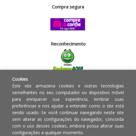
Compra segura
Reconhecimento
Cookies
Segurança
Este site armazena cookies e outras tecnologias
semelhantes no seu computador ou dispositivo móvel
para enriquecer sua experiência, lembrar suas
Powered by:
preferências e nos ajudar a entender como o site está
sendo usado. Se você continuar navegando neste site
Copyright © 2010 - 2017 Razão
Em caso de divergência de
sem alterar as configurações do navegador, concorda
social Blumenau - RA OBJETOS PARA
preços, o valor válido é o do
com o uso desses cookies, embora possa alterar suas
O LAR EIRELI CNPJ -
Carrinho de Compras.
configurações a qualquer momento.