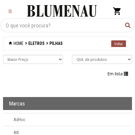
×
☰
Criar Lista
Organização
HOME
ELETROS
PILHAS
Cozinha
Eletros
Em lista
Adegas
Aspiradores
Marcas
Batedeiras
AdHoc
Chaleiras
Alfi