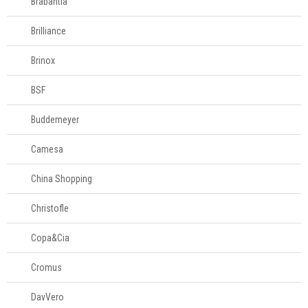
Brabantia
Brilliance
Brinox
BSF
Buddemeyer
Camesa
China Shopping
Christofle
Copa&Cia
Cromus
DavVero