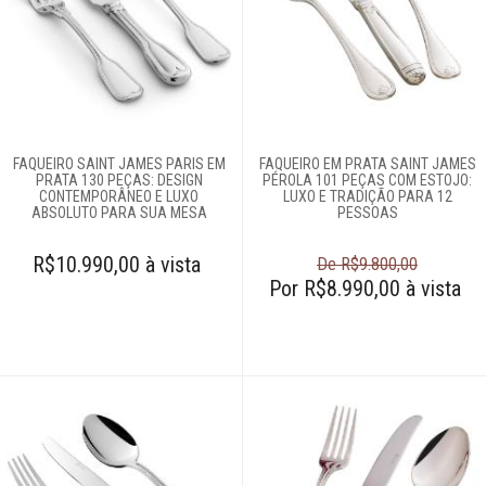
Complementos
para mesa
Copos e taças
FAQUEIRO SAINT JAMES PARIS EM
FAQUEIRO EM PRATA SAINT JAMES
Louças
PRATA 130 PEÇAS: DESIGN
PÉROLA 101 PEÇAS COM ESTOJO:
CONTEMPORÂNEO E LUXO
LUXO E TRADIÇÃO PARA 12
ABSOLUTO PARA SUA MESA
PESSOAS
Servir
R$10.990,00 à vista
De R$9.800,00
Por R$8.990,00 à vista
Talheres
Colheres
Complementos
Espátulas para
manteiga
Facas