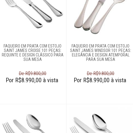
Faqueiros
Garfos
Cama e banho
Móveis
FAQUEIRO EM PRATA COM ESTOJO
FAQUEIRO EM PRATA COM ESTOJO
SAINT JAMES CROISE 101 PEÇAS:
SAINT JAMES WINDSOR 101 PEÇAS:
REQUINTE E DESIGN CLÁSSICO PARA
ELEGÂNCIA E DESIGN ATEMPORAL
Decoração
SUA MESA
PARA SUA MESA
De R$9.800,00
De R$9.800,00
Login
Por R$8.990,00 à vista
Por R$8.990,00 à vista
Criar conta
Pesquisar Lista
Fale
Conosco
61
996581061