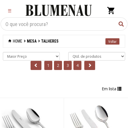
×
☰
Criar Lista
Organização
HOME
MESA
TALHERES
Cozinha
Eletros
1
2
3
4
Mesa
Acessórios
Em lista
Bar
Café e chá