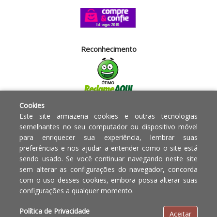
Reconhecimento
Cookies
Segurança
Este site armazena cookies e outras tecnologias
semelhantes no seu computador ou dispositivo móvel
para enriquecer sua experiência, lembrar suas
Powered by:
preferências e nos ajudar a entender como o site está
sendo usado. Se você continuar navegando neste site
Copyright © 2010 - 2017 Razão
Em caso de divergência de
sem alterar as configurações do navegador, concorda
social Blumenau - RA OBJETOS PARA
preços, o valor válido é o do
com o uso desses cookies, embora possa alterar suas
O LAR EIRELI CNPJ -
Carrinho de Compras.
configurações a qualquer momento.
12.772.829/0001-91 | CLS 302 bloco
E loja 33 Asa Sul - Brasília-DF - CEP:
Política de Privacidade
Aceitar