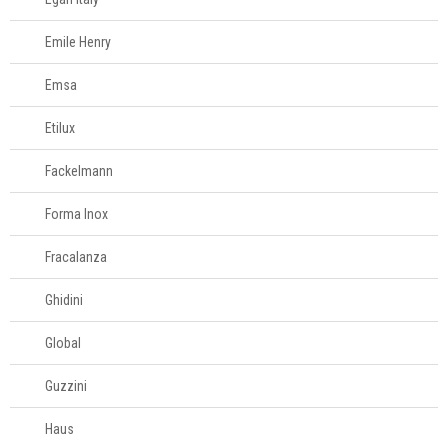
Pipoqueiras
Emile Henry
Processadores
Emsa
Etilux
Sanduicheiras e
grill
Fackelmann
Forma Inox
Sorveteiras
Fracalanza
Torradeiras
Ghidini
Umidificadores
Global
Guzzini
Mesa
Haus