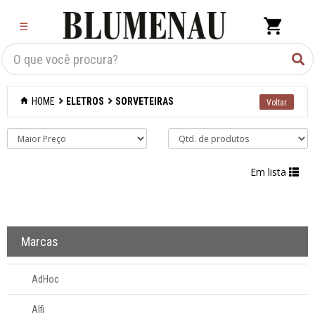
×
☰
Criar Lista
Organização
HOME
ELETROS
SORVETEIRAS
Cozinha
Eletros
Em lista
Adegas
Aspiradores
Marcas
Batedeiras
AdHoc
Chaleiras
Alfi