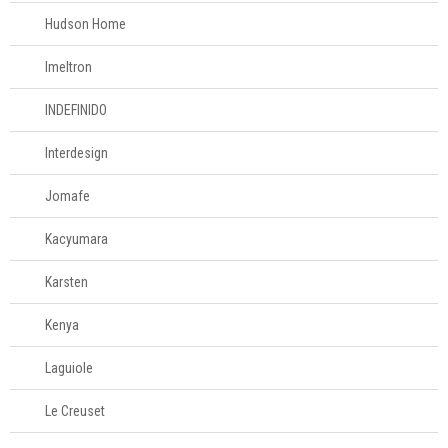
Cama e banho
Hudson Home
Móveis
Imeltron
Decoração
INDEFINIDO
Interdesign
Login
Criar conta
Jomafe
Pesquisar Lista
Kacyumara
Fale
Karsten
Conosco
61
Kenya
996581061
Laguiole
Televendas
61
Le Creuset
996588122