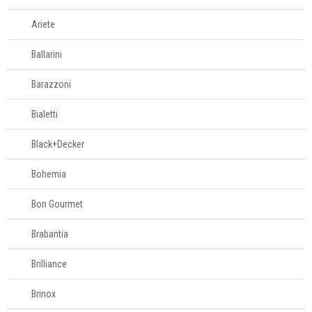
Espremedores e
Ariete
centrífugas
Ballarini
Facas elétricas
Barazzoni
Bialetti
Ferros de passar
Black+Decker
Fondues e
Bohemia
racletes
Bon Gourmet
Fornos
Brabantia
Fritadeiras
Brilliance
Liquidificadores
Brinox