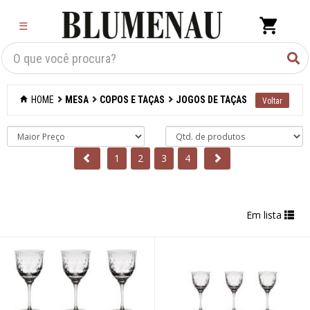
×
☰
Criar Lista
Organização
HOME
MESA
COPOS E TAÇAS
JOGOS DE TAÇAS
Cozinha
Eletros
1
2
3
4
Mesa
Acessórios
Em lista
Bar
Café e chá