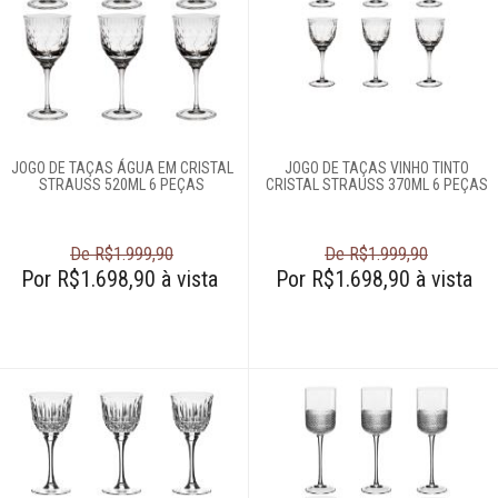
Complementos
para mesa
Copos e taças
Copos avulsos
JOGO DE TAÇAS ÁGUA EM CRISTAL
JOGO DE TAÇAS VINHO TINTO
STRAUSS 520ML 6 PEÇAS
CRISTAL STRAUSS 370ML 6 PEÇAS
Copos térmicos
Jogos de copos
Jogos de taças
De R$1.999,90
De R$1.999,90
Por R$1.698,90 à vista
Por R$1.698,90 à vista
Taça sommelier
Taças avulsas
Louças
Servir