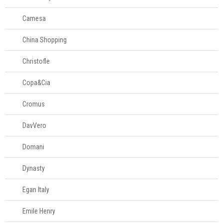
Camesa
China Shopping
Christofle
Copa&Cia
Cromus
DavVero
Domani
Dynasty
Egan Italy
Emile Henry