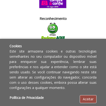
Reconhecimento
Cookies
Segurança
Este site armazena cookies e outras tecnologias
semelhantes no seu computador ou dispositivo móvel
para enriquecer sua experiência, lembrar suas
Powered by:
preferências e nos ajudar a entender como o site está
sendo usado. Se você continuar navegando neste site
Copyright © 2010 - 2017 Razão
Em caso de divergência de
sem alterar as configurações do navegador, concorda
social Blumenau - RA OBJETOS PARA
preços, o valor válido é o do
com o uso desses cookies, embora possa alterar suas
O LAR EIRELI CNPJ -
Carrinho de Compras.
configurações a qualquer momento.
12.772.829/0001-91 | CLS 302 bloco
E loja 33 Asa Sul - Brasília-DF - CEP:
Política de Privacidade
Aceitar
70.338-555