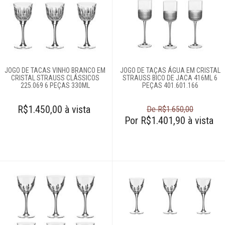
Talheres
Cama e banho
Móveis
JOGO DE TACAS VINHO BRANCO EM
JOGO DE TAÇAS ÁGUA EM CRISTAL
CRISTAL STRAUSS CLÁSSICOS
STRAUSS BICO DE JACA 416ML 6
Decoração
225.069 6 PEÇAS 330ML
PEÇAS 401.601.166
R$1.450,00 à vista
De R$1.650,00
Login
Por R$1.401,90 à vista
Criar conta
Pesquisar Lista
Fale
Conosco
61
996581061