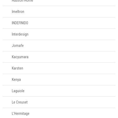
Hudson Home
Imeltron
INDEFINIDO
Interdesign
Jomafe
Kacyumara
Karsten
Kenya
Laguiole
Le Creuset
L'Hermitage