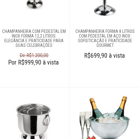
Acessórios
Adegas
Baldes para gelo
Champanheiras
CHAMPANHEIRA COM PEDESTAL EM
CHAMPANHEIRA FORMA 8 LITROS
Coqueteleiras
INOX FORMA 12,2 LITROS:
COM PEDESTAL EM AÇO INOX:
ELEGÂNCIA E PRATICIDADE PARA
SOFISTICAÇÃO E PRATICIDADE
Decanters
SUAS CELEBRAÇÕES
GOURMET
Dispenseres de
R$699,90 à vista
De R$1.200,00
bebidas
Por R$999,90 à vista
Garrafas de
whisky
Máquina de água
Marcadores de
taças
Pegadores de
gelo
Porta-copos
Saca-rolhas