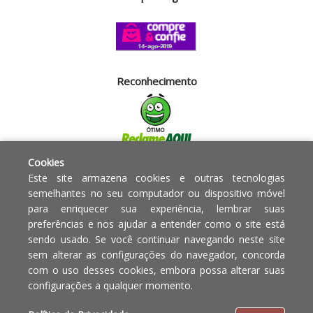
Reconhecimento
Cookies
Segurança
Este site armazena cookies e outras tecnologias
semelhantes no seu computador ou dispositivo móvel
para enriquecer sua experiência, lembrar suas
Powered by:
preferências e nos ajudar a entender como o site está
sendo usado. Se você continuar navegando neste site
Copyright © 2010 - 2017 Razão
Em caso de divergência de
sem alterar as configurações do navegador, concorda
social Blumenau - RA OBJETOS PARA
preços, o valor válido é o do
com o uso desses cookies, embora possa alterar suas
O LAR EIRELI CNPJ -
Carrinho de Compras.
configurações a qualquer momento.
12.772.829/0001-91 | CLS 302 bloco
E loja 33 Asa Sul - Brasília-DF - CEP: