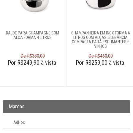
Móveis
Decoração
BALDE PARA CHAMPAGNE COM
CHAMPANHEIRA EM INOX FORMA 6
Login
ALÇA FORMA 4 LITROS
LITROS COM ALÇAS: ELEGÂNCIA
COMPACTA PARA ESPUMANTES E
VINHOS
Criar conta
De R$330,00
De R$460,00
Pesquisar Lista
Por R$249,90 à vista
Por R$259,00 à vista
Fale
Conosco
61
996581061
Televendas
Marcas
61
996588122
AdHoc