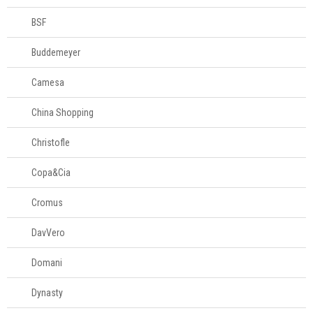
BSF
Buddemeyer
Camesa
China Shopping
Christofle
Copa&Cia
Cromus
DavVero
Domani
Dynasty