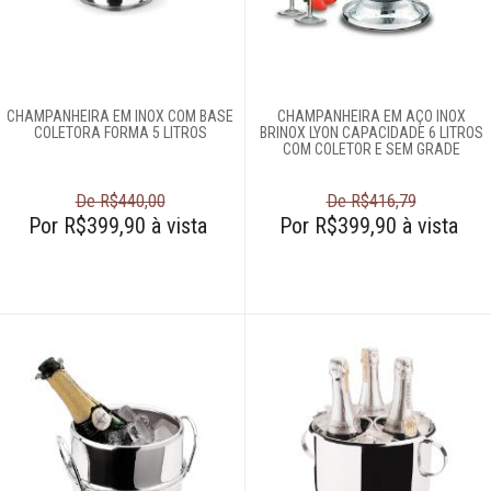
Café e chá
Complementos
CHAMPANHEIRA EM INOX COM BASE
CHAMPANHEIRA EM AÇO INOX
para mesa
COLETORA FORMA 5 LITROS
BRINOX LYON CAPACIDADE 6 LITROS
COM COLETOR E SEM GRADE
Copos e taças
De R$440,00
De R$416,79
Por R$399,90 à vista
Por R$399,90 à vista
Louças
Servir
Talheres
Cama e banho