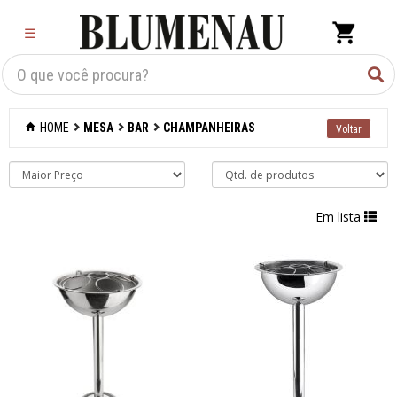
×
☰
Criar Lista
Organização
HOME
MESA
BAR
CHAMPANHEIRAS
Cozinha
Eletros
Em lista
Mesa
Acessórios
Bar
Abridores de
garrafas