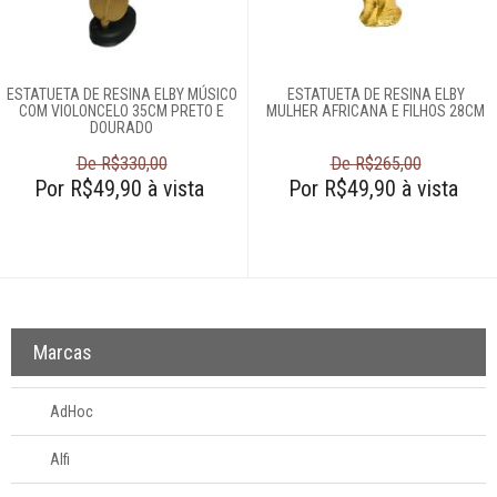
Abajures e
luminárias
ESTATUETA DE RESINA ELBY MÚSICO
ESTATUETA DE RESINA ELBY
Almofadas
COM VIOLONCELO 35CM PRETO E
MULHER AFRICANA E FILHOS 28CM
DOURADO
Arranjos
De R$330,00
De R$265,00
Por R$49,90 à vista
Por R$49,90 à vista
Bombonieres
Castiçais
Centros de mesa
Marcas
AdHoc
Cinzeiros
Alfi
Complementos