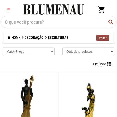
×
☰
Criar Lista
Organização
HOME
DECORAÇÃO
ESCULTURAS
Cozinha
Eletros
Em lista
Mesa
Cama e banho
Móveis
Decoração