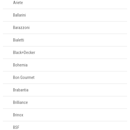
Ariete
Esculturas
Ballarini
Espelhos
Barazzoni
Bialetti
Fruteiras
Black+Decker
Gardens
Bohemia
Garrafas
Bon Gourmet
Brabantia
Petisqueiras
Brilliance
Porta-jóias
Brinox
Porta-retrato
BSF