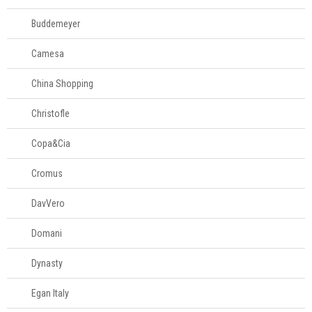
Buddemeyer
Quadros
Camesa
Relógios
China Shopping
Saladeiras
Christofle
Copa&Cia
Tapetes
Cromus
Vasos
DavVero
Domani
Login
Dynasty
Criar conta
Pesquisar Lista
Egan Italy