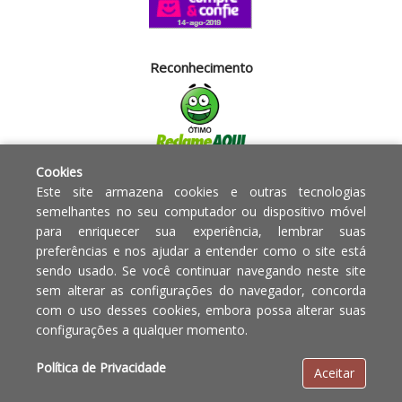
Reconhecimento
Cookies
Segurança
Este site armazena cookies e outras tecnologias
semelhantes no seu computador ou dispositivo móvel
para enriquecer sua experiência, lembrar suas
Powered by:
preferências e nos ajudar a entender como o site está
sendo usado. Se você continuar navegando neste site
Copyright © 2010 - 2017 Razão
Em caso de divergência de
sem alterar as configurações do navegador, concorda
social Blumenau - RA OBJETOS PARA
preços, o valor válido é o do
com o uso desses cookies, embora possa alterar suas
O LAR EIRELI CNPJ -
Carrinho de Compras.
configurações a qualquer momento.
12.772.829/0001-91 | CLS 302 bloco
E loja 33 Asa Sul - Brasília-DF - CEP:
Política de Privacidade
Aceitar
70.338-555