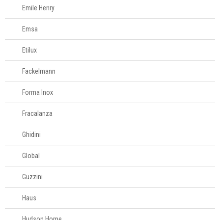
Emile Henry
Fale
Conosco
61
Emsa
996581061
Etilux
Televendas
Fackelmann
61
996588122
Forma Inox
Fracalanza
Ghidini
Global
Guzzini
Haus
Hudson Home