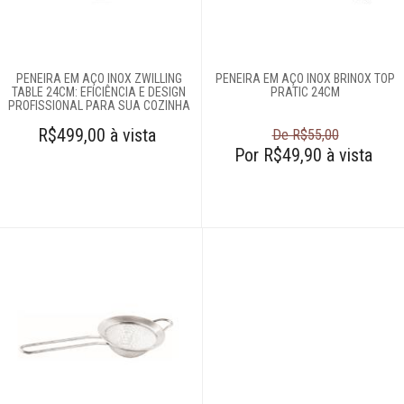
Amassadores de
batatas
Assadeiras e
formas
PENEIRA EM AÇO INOX ZWILLING
PENEIRA EM AÇO INOX BRINOX TOP
Balanças
TABLE 24CM: EFICIÊNCIA E DESIGN
PRATIC 24CM
PROFISSIONAL PARA SUA COZINHA
Batedores
R$499,00 à vista
De R$55,00
Batedores de
Por R$49,90 à vista
carne
Boleadores
Bowls
Centrífugas
Colheres para
servir
Conchas
Cortadores
Cozi-vapore
Descascadores