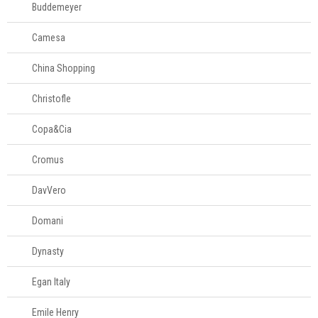
Buddemeyer
Tesouras de
alimentos
Camesa
Acessórios para
China Shopping
organizar
Christofle
Acessórios para
Copa&Cia
servir
Cromus
Churrasco
DavVero
Linha infantil
Domani
Dynasty
Panelas
Egan Italy
Eletros
Emile Henry