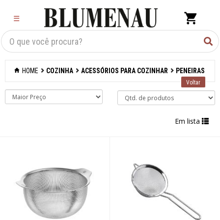
×
☰
Criar Lista
Organização
HOME
COZINHA
ACESSÓRIOS PARA COZINHAR
PENEIRAS
Cozinha
Acessórios para
confeitaria
Em lista
Acessórios para
cozinhar
Abridores de latas
Acessórios
Afiadores de
facas manuais