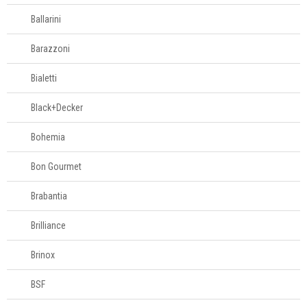
Moedores
Ballarini
Panos de copa
Barazzoni
Peneiras
Pilão
Bialetti
Pincel
Black+Decker
Plaina de queijo
Porta-
Bohemia
condimentos
Bon Gourmet
Protetor para air
fryer
Brabantia
Quebra-nozes
Raladores
Brilliance
Saleiros
Brinox
Tábuas para corte
BSF
Termômetros para
cozinha