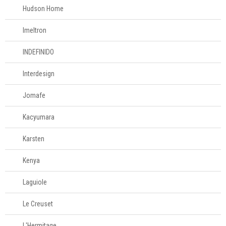
Hudson Home
Televendas
61
Imeltron
996588122
INDEFINIDO
Interdesign
Jomafe
Kacyumara
Karsten
Kenya
Laguiole
Le Creuset
L'Hermitage