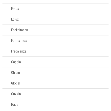
Mesa
Emsa
Etilux
Cama e banho
Fackelmann
Móveis
Forma Inox
Decoração
Fracalanza
Login
Gaggia
Criar conta
Ghidini
Pesquisar Lista
Global
Fale
Guzzini
Conosco
61
Haus
996581061