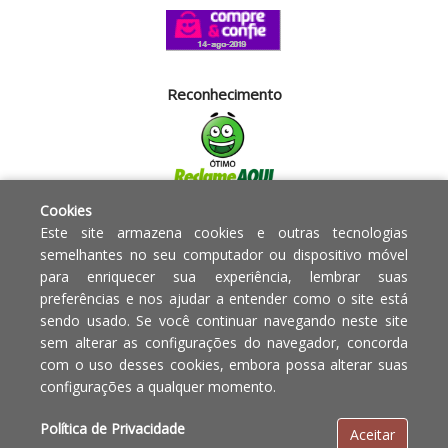
Reconhecimento
Cookies
Segurança
Este site armazena cookies e outras tecnologias
semelhantes no seu computador ou dispositivo móvel
para enriquecer sua experiência, lembrar suas
Powered by:
preferências e nos ajudar a entender como o site está
sendo usado. Se você continuar navegando neste site
Copyright © 2010 - 2017 Razão
Em caso de divergência de
sem alterar as configurações do navegador, concorda
social Blumenau - RA OBJETOS PARA
preços, o valor válido é o do
com o uso desses cookies, embora possa alterar suas
O LAR EIRELI CNPJ -
Carrinho de Compras.
configurações a qualquer momento.
12.772.829/0001-91 | CLS 302 bloco
E loja 33 Asa Sul - Brasília-DF - CEP:
Política de Privacidade
Aceitar
70.338-555