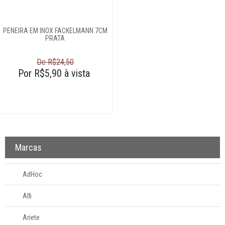
Escorredores
Escumadeiras
PENEIRA EM INOX FACKELMANN 7CM
Espátulas e
PRATA
utensílios
De R$24,50
Espremedores de
Por R$5,90 à vista
alho
Espremedores de
limão
Facas
Fatiadores
manuais
Marcas
Formas para
hamburguers
AdHoc
Jarras medidoras
Jogo trinchante
Alfi
Luvas
Ariete
Maçaricos