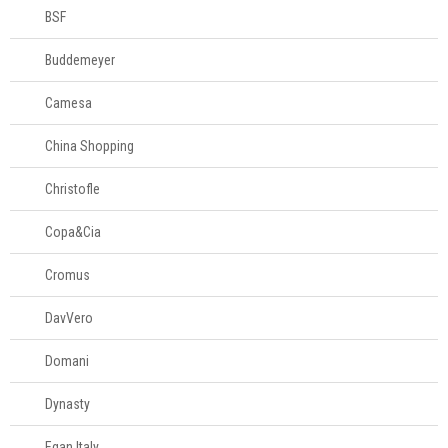
BSF
Buddemeyer
Camesa
China Shopping
Christofle
Copa&Cia
Cromus
DavVero
Domani
Dynasty
Egan Italy