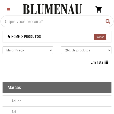
×
☰
Criar Lista
Organização
HOME
PRODUTOS
Cozinha
Eletros
Em lista
Mesa
Cama e banho
Marcas
Móveis
AdHoc
Decoração
Alfi