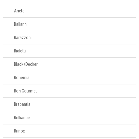
Login
Ariete
Criar conta
Ballarini
Pesquisar Lista
Barazzoni
Fale
Conosco
Bialetti
61
996581061
Black+Decker
Televendas
Bohemia
61
Bon Gourmet
996588122
Brabantia
Brilliance
Brinox