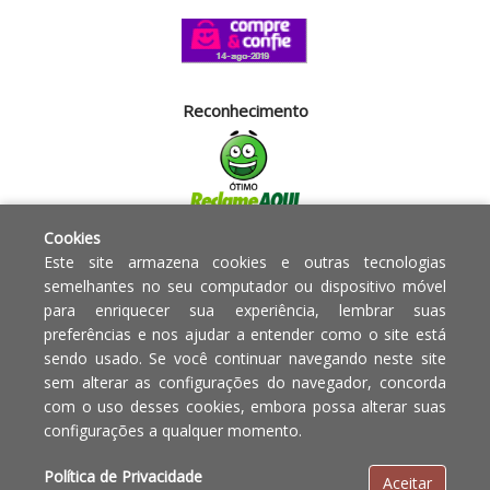
Reconhecimento
Cookies
Segurança
Este site armazena cookies e outras tecnologias
semelhantes no seu computador ou dispositivo móvel
para enriquecer sua experiência, lembrar suas
Powered by:
preferências e nos ajudar a entender como o site está
sendo usado. Se você continuar navegando neste site
Copyright © 2010 - 2017 Razão
Em caso de divergência de
sem alterar as configurações do navegador, concorda
social Blumenau - RA OBJETOS PARA
preços, o valor válido é o do
com o uso desses cookies, embora possa alterar suas
O LAR EIRELI CNPJ -
Carrinho de Compras.
configurações a qualquer momento.
12.772.829/0001-91 | CLS 302 bloco
E loja 33 Asa Sul - Brasília-DF - CEP:
Política de Privacidade
Aceitar