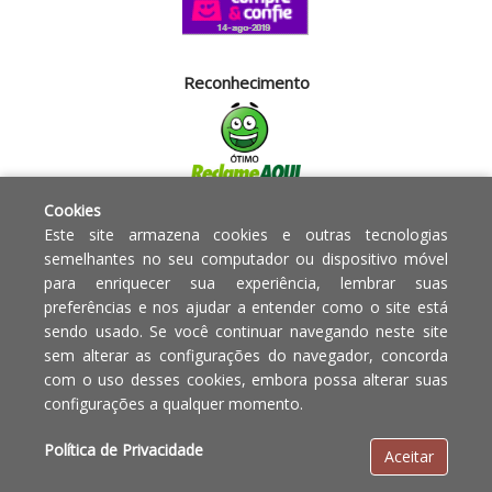
Reconhecimento
Cookies
Segurança
Este site armazena cookies e outras tecnologias
semelhantes no seu computador ou dispositivo móvel
para enriquecer sua experiência, lembrar suas
Powered by:
preferências e nos ajudar a entender como o site está
sendo usado. Se você continuar navegando neste site
Copyright © 2010 - 2017 Razão
Em caso de divergência de
sem alterar as configurações do navegador, concorda
social Blumenau - RA OBJETOS PARA
preços, o valor válido é o do
com o uso desses cookies, embora possa alterar suas
O LAR EIRELI CNPJ -
Carrinho de Compras.
configurações a qualquer momento.
12.772.829/0001-91 | CLS 302 bloco
E loja 33 Asa Sul - Brasília-DF - CEP:
Política de Privacidade
Aceitar
70.338-555