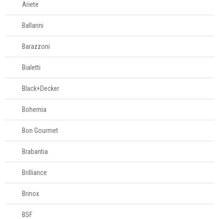
Ariete
Eletros
Ballarini
Mesa
Barazzoni
Cama e banho
Bialetti
Móveis
Black+Decker
Bohemia
Decoração
Bon Gourmet
Login
Brabantia
Criar conta
Brilliance
Pesquisar Lista
Brinox
Fale
Conosco
BSF