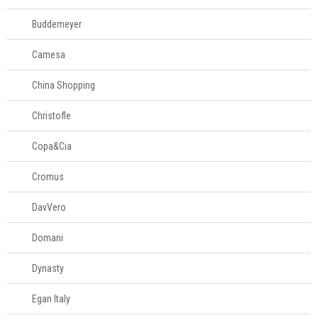
61
996581061
Buddemeyer
Televendas
Camesa
61
996588122
China Shopping
Christofle
Copa&Cia
Cromus
DavVero
Domani
Dynasty
Egan Italy