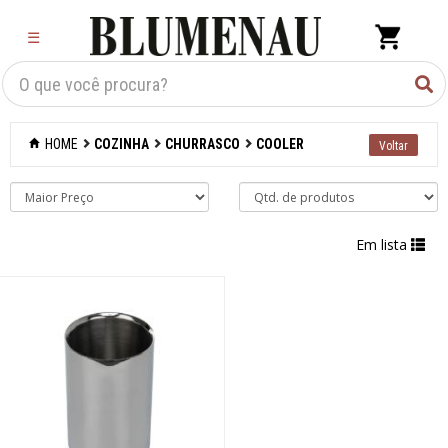
×
☰
Criar Lista
Organização
HOME
COZINHA
CHURRASCO
COOLER
Cozinha
Acessórios para
confeitaria
Em lista
Acessórios para
cozinhar
Acessórios para
organizar
Acessórios para