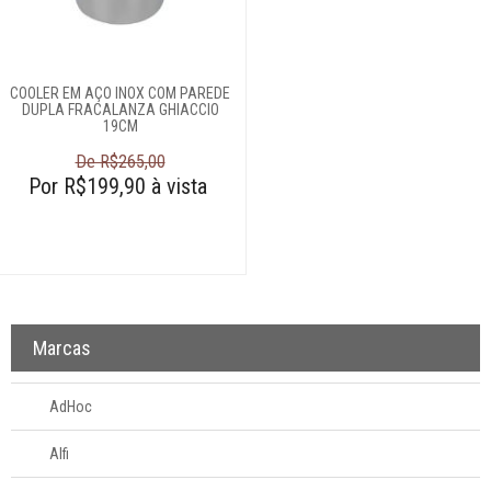
servir
Churrasco
COOLER EM AÇO INOX COM PAREDE
DUPLA FRACALANZA GHIACCIO
Aventais
19CM
Churrasqueiras
De R$265,00
Cooler
Por R$199,90 à vista
Espetos e grelhas
Kits para
churrasco
Pinças e espátulas
Sopradores
Marcas
Linha infantil
AdHoc
Panelas
Alfi