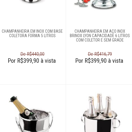
Café e chá
Complementos
CHAMPANHEIRA EM INOX COM BASE
CHAMPANHEIRA EM AÇO INOX
para mesa
COLETORA FORMA 5 LITROS
BRINOX LYON CAPACIDADE 6 LITROS
COM COLETOR E SEM GRADE
Copos e taças
De R$440,00
De R$416,79
Por R$399,90 à vista
Por R$399,90 à vista
Louças
Servir
Talheres
Cama e banho