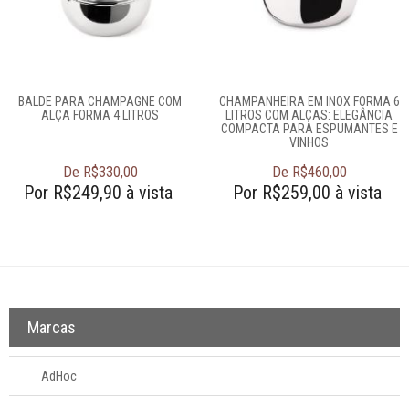
Móveis
Decoração
BALDE PARA CHAMPAGNE COM
CHAMPANHEIRA EM INOX FORMA 6
Login
ALÇA FORMA 4 LITROS
LITROS COM ALÇAS: ELEGÂNCIA
COMPACTA PARA ESPUMANTES E
VINHOS
Criar conta
De R$330,00
De R$460,00
Pesquisar Lista
Por R$249,90 à vista
Por R$259,00 à vista
Fale
Conosco
61
996581061
Televendas
Marcas
61
996588122
AdHoc