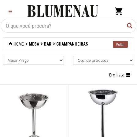
×
☰
Criar Lista
Organização
HOME
MESA
BAR
CHAMPANHEIRAS
Cozinha
Eletros
Em lista
Mesa
Acessórios
Bar
Abridores de
garrafas