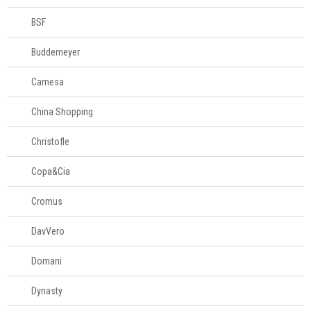
BSF
Buddemeyer
Camesa
China Shopping
Christofle
Copa&Cia
Cromus
DavVero
Domani
Dynasty