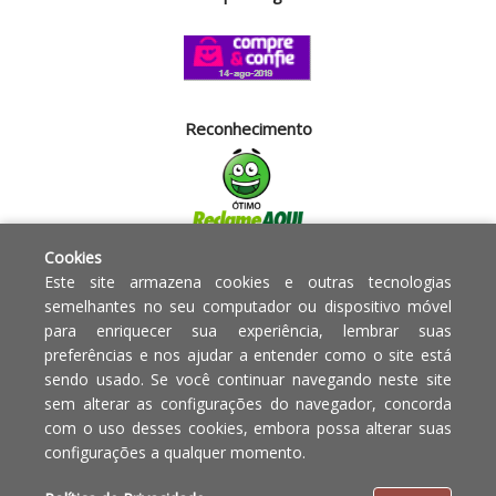
Reconhecimento
Cookies
Segurança
Este site armazena cookies e outras tecnologias
semelhantes no seu computador ou dispositivo móvel
para enriquecer sua experiência, lembrar suas
Powered by:
preferências e nos ajudar a entender como o site está
sendo usado. Se você continuar navegando neste site
Copyright © 2010 - 2017 Razão
Em caso de divergência de
sem alterar as configurações do navegador, concorda
social Blumenau - RA OBJETOS PARA
preços, o valor válido é o do
com o uso desses cookies, embora possa alterar suas
O LAR EIRELI CNPJ -
Carrinho de Compras.
configurações a qualquer momento.
12.772.829/0001-91 | CLS 302 bloco
E loja 33 Asa Sul - Brasília-DF - CEP: