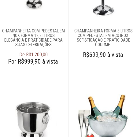
Acessórios
Adegas
Baldes para gelo
Champanheiras
CHAMPANHEIRA COM PEDESTAL EM
CHAMPANHEIRA FORMA 8 LITROS
Coqueteleiras
INOX FORMA 12,2 LITROS:
COM PEDESTAL EM AÇO INOX:
ELEGÂNCIA E PRATICIDADE PARA
SOFISTICAÇÃO E PRATICIDADE
Decanters
SUAS CELEBRAÇÕES
GOURMET
Dispenseres de
R$699,90 à vista
De R$1.200,00
bebidas
Por R$999,90 à vista
Garrafas de
whisky
Máquina de água
Marcadores de
taças
Pegadores de
gelo
Porta-copos
Saca-rolhas