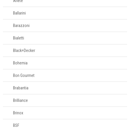
Complementos
Ariete
para mesa
Ballarini
Copos e taças
Barazzoni
Bialetti
Louças
Black+Decker
Servir
Bohemia
Talheres
Bon Gourmet
Brabantia
Cama e banho
Brilliance
Móveis
Brinox
Decoração
BSF