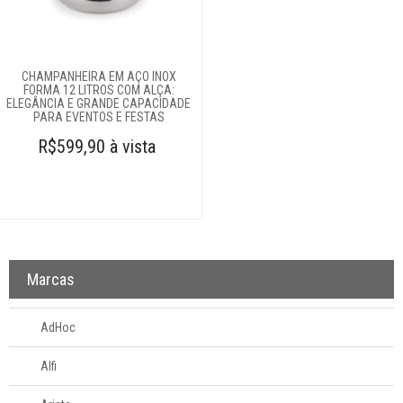
Bule
Cafeteira francesa
Cafeteiras para
CHAMPANHEIRA EM AÇO INOX
fogão
FORMA 12 LITROS COM ALÇA:
Canecas
ELEGÂNCIA E GRANDE CAPACIDADE
PARA EVENTOS E FESTAS
Chaleiras
R$599,90 à vista
Garrafas térmicas
Infusores
Leiteira
Manteigueira
Moedores para
Marcas
café
Porta-cápsulas
AdHoc
Porta-chás
Xícaras
Alfi