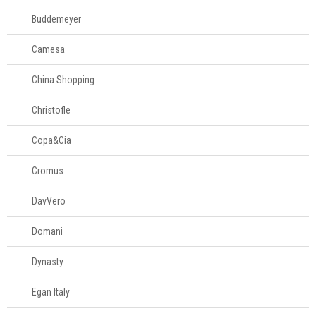
Login
Buddemeyer
Criar conta
Camesa
Pesquisar Lista
China Shopping
Fale
Christofle
Conosco
61
Copa&Cia
996581061
Cromus
Televendas
61
DavVero
996588122
Domani
Dynasty
Egan Italy