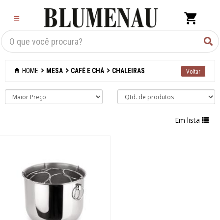
×
☰
Criar Lista
Organização
HOME
MESA
CAFÉ E CHÁ
CHALEIRAS
Cozinha
Eletros
Em lista
Mesa
Acessórios
Bar
Café e chá