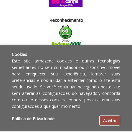
Reconhecimento
Cookies
Segurança
Este site armazena cookies e outras tecnologias
semelhantes no seu computador ou dispositivo móvel
para enriquecer sua experiência, lembrar suas
Powered by:
preferências e nos ajudar a entender como o site está
sendo usado. Se você continuar navegando neste site
Copyright © 2010 - 2017 Razão
Em caso de divergência de
sem alterar as configurações do navegador, concorda
social Blumenau - RA OBJETOS PARA
preços, o valor válido é o do
com o uso desses cookies, embora possa alterar suas
O LAR EIRELI CNPJ -
Carrinho de Compras.
configurações a qualquer momento.
12.772.829/0001-91 | CLS 302 bloco
E loja 33 Asa Sul - Brasília-DF - CEP:
Política de Privacidade
Aceitar
70.338-555