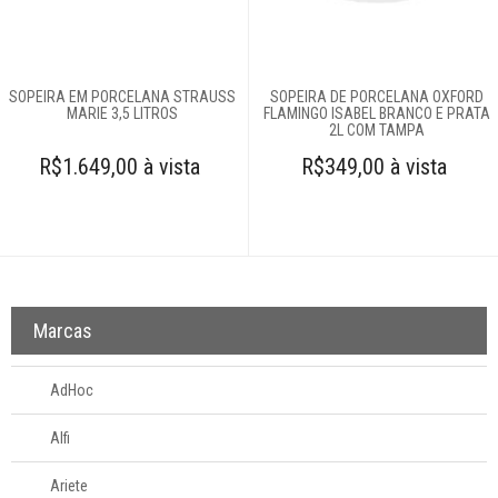
Complementos
para mesa
Açucareiros
SOPEIRA EM PORCELANA STRAUSS
SOPEIRA DE PORCELANA OXFORD
MARIE 3,5 LITROS
FLAMINGO ISABEL BRANCO E PRATA
Caminhos de
2L COM TAMPA
mesa
R$1.649,00 à vista
R$349,00 à vista
Cestas
Descanso de
panelas
Descanso de
talheres
Farinheira
Marcas
Galheteiros
Guardanapos
AdHoc
Jogo para queijo
Alfi
Lugar americano
Ariete
Meleiras