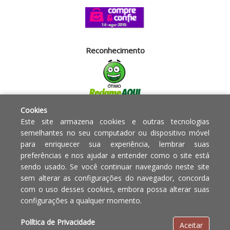
Reconhecimento
Cookies
Segurança
Este site armazena cookies e outras tecnologias
semelhantes no seu computador ou dispositivo móvel
para enriquecer sua experiência, lembrar suas
Powered by:
preferências e nos ajudar a entender como o site está
sendo usado. Se você continuar navegando neste site
Copyright © 2010 - 2017 Razão
Em caso de divergência de
sem alterar as configurações do navegador, concorda
social Blumenau - RA OBJETOS PARA
preços, o valor válido é o do
com o uso desses cookies, embora possa alterar suas
O LAR EIRELI CNPJ -
Carrinho de Compras.
configurações a qualquer momento.
12.772.829/0001-91 | CLS 302 bloco
E loja 33 Asa Sul - Brasília-DF - CEP:
Política de Privacidade
Aceitar