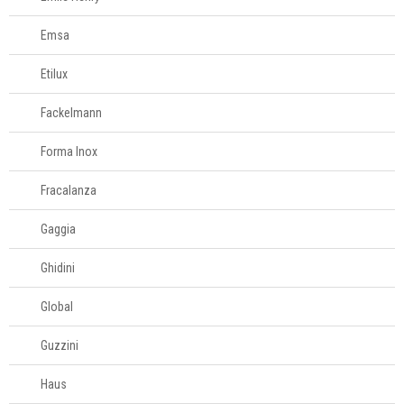
996581061
Emsa
Televendas
61
Etilux
996588122
Fackelmann
Forma Inox
Fracalanza
Gaggia
Ghidini
Global
Guzzini
Haus