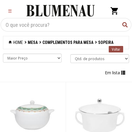
×
☰
Criar Lista
Organização
HOME
MESA
COMPLEMENTOS PARA MESA
SOPEIRA
Cozinha
Eletros
Em lista
Mesa
Acessórios
Bar
Café e chá