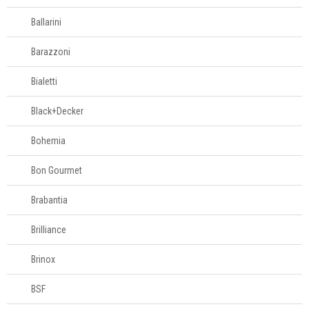
Molheiras
Ballarini
Porta-adoçantes
Barazzoni
Porta-guardanapo
Prato giratório
Bialetti
Saleiro e
pimenteiro
Black+Decker
Sopeira
Bohemia
Sousplats
Toalhas de mesa
Bon Gourmet
Travessas
Brabantia
Copos e taças
Brilliance
Brinox
Louças
BSF
Servir